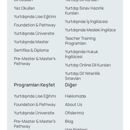
sıralamalarda yer almakta ve kaliteli eğitim
sağlamaktadır.
Yaz Okulları
Yurtdışı Sınav Hazırlık
Kursları
Yurtdışında Lise Eğitimi
Yurtdışında İş İngilizcesi
Eğitim Ücretleri ve Burslar
Foundation & Pathway
Yurtdışında Mesleki İngilizce
Yurtdışında Üniversite
Teacher Training
Devlet Üniversiteleri Ücret
Yurtdışında Master
Programları
Sertifika & Diploma
Aralıkları
Yurtdışında Hukuk
İngilizcesi
Pre-Master & Master’s
Pathway
Yurtdışı Online Dil Kursları
Devlet üniversitelerinde yıllık eğitim ücretleri genellikle
Yurtdışı Dil Yeterlilik
900 ila 2300 Euro arasında değişmektedir. Bu, diğer
Sınavları
Programları Keşfet
Diğer
Avrupa ülkelerine kıyasla oldukça cazip bir fiyat
aralığıdır. Ayrıca, okul ücretlerinin aile gelirine göre
Yurtdışında Lise Eğitimi
Hakkımızda
belirlendiği sistem sayesinde daha düşük maliyetlerle
Foundation & Pathway
About Us
eğitim alabilmek mümkündür.
Yurtdışında Üniversite
Ofislerimiz
Pre-Master & Master’s
Blog
Pathway
Özel Üniversiteler Ücret
Vize Rehberi