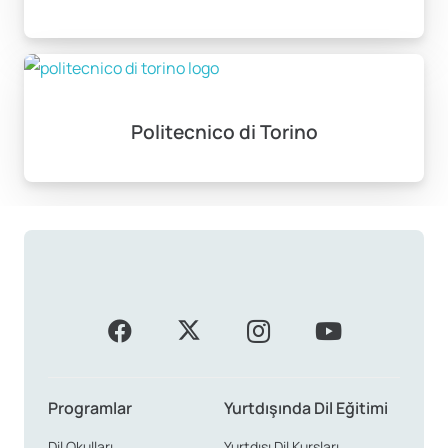
Popüler Bölümler ve
Programlar
İtalya’da popüler olan bazı bölümler; mühendislik,
Politecnico di Torino
mimarlık, sanat, moda ve işletme programlarıdır.
Özellikle Politecnico di Milano ve Bologna Üniversitesi,
dünya sıralamalarında yüksek yerlere sahiptir. Bu
üniversitelerden alınacak bir diploma, kariyeriniz için
büyük avantajlar sağlayacaktır.
Dünya Sıralamalarındaki Yeri
İtalyan üniversiteleri, dünya sıralamalarında önemli
yerlere sahiptir. Politecnico di Milano gibi üniversiteler,
Programlar
Yurtdışında Dil Eğitimi
mühendislik alanında dünya çapında yüksek
Dil Okulları
Yurtdışı Dil Kursları