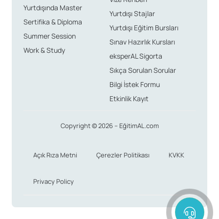
Yurtdışında Master
Bilgisi
Yurtdışı Stajlar
Sertifika & Diploma
Yurtdışı Eğitim Bursları
Summer Session
Özel üniversitelerde ise eğitim ücretleri 5000 Euro’dan
Sınav Hazırlık Kursları
Work & Study
başlayarak 30,000 Euro’ya kadar çıkabilmektedir. Yani,
eksperAL Sigorta
özel üniversitelerde eğitim almayı düşünen
Sıkça Sorulan Sorular
öğrencilerin bütçelerini iyi planlaması gerekmektedir.
Bilgi İstek Formu
Etkinlik Kayıt
Burs Olanakları ve Başvuru
Şartları
Copyright © 2026 – EğitimAL.com
Açık Rıza Metni
Çerezler Politikası
KVKK
İtalya’da birçok burs olanağı bulunmaktadır.
Başvurulan burslar genellikle öğrencinin önceki
Privacy Policy
akademik başarılarına dayanmakta ve maddi
gereksinimlere göre verilmektedir. Burs başvuruları için
ilgili belgelerin eksiksiz bir şekilde hazırlanması