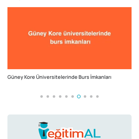
Güney Kore Üniversitelerinde Burs İmkanları
A
A