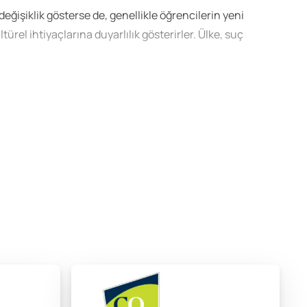
eğişiklik gösterse de, genellikle öğrencilerin yeni
rel ihtiyaçlarına duyarlılık gösterirler. Ülke, suç
ri, seçilen bölümlere ve program türlerine bağlı olarak
öğrencilere oldukça zengin bir eğitim deneyimi
ift anadal yapma imkanı bulabilirler; bu durum, daha
hip olursunuz.