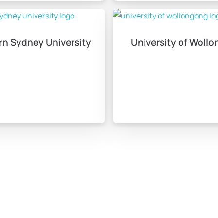
üresi ne kadardır?
eçilen alana bağlı olarak değişiklik gösterebilir.
rn Sydney University
University of Woll