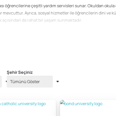
ı öğrencilerine çeşitli yardım servisleri sunar. Okuldan okula d
vcuttur. Ayrıca, sosyal hizmetler ile öğrencilerin dini ve kültü
uk açısından da rahat bir yaşam sunmaktadır.
kleri
e 3 ila 5 yıl süren lisans programlarına katılırlar. Eğitim sürele
uğu ders yapıları, uygulamalı ve teorik bilgileri harmanlayarak 
Şehir Seçiniz
ilimler, sanat ve tıp öne çıkmaktadır. Öğrenciler çoğu zaman ç
 anlayışı sayesinde, birden fazla alanda derinleşme fırsatına sa
imler