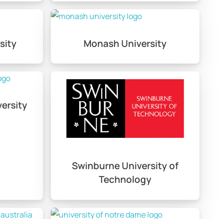
mlerinde bu süre tam güne kadar uzayabilir. Bu sayede,
sity
Monash University
 programları tamamlandıktan sonra 2-3 yıl süresince
 yaşamına daha hızlı entegrasyonunu sağlar.
ersity
 Üniversitesi gibi okullar, dünya çapında yüksek öğretim
ncilerin başvuruda bulunduğu üniversiteleri seçerken, YÖK
Swinburne University of
Technology
ı ile hem de sağladıkları sosyal olanaklarla öğrencilere