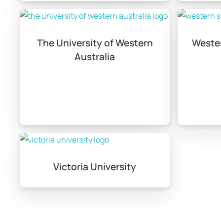
Avustralya’da lisans eğitimi s
Lisans eğitimi genellikle 3 ila 5 yıl sürmektedir; bu süre, s
The University of Western
Weste
Australia
Victoria University