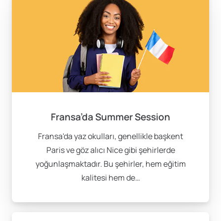
ve finans alanında kaliteli eğitim
University of California, Berkeley
– Geniş ders
seçenekleri ve araştırma fırsatları
Başvuru Süreci Nasıl
İşler?
Fransa’da Summer Session
Yurtdışı summer session programlarına başvururken
aşağıdaki adımları takip edebilirsiniz:
Fransa'da yaz okulları, genellikle başkent
Paris ve göz alıcı Nice gibi şehirlerde
Program Seçimi
: İlgi alanlarınıza uygun
yoğunlaşmaktadır. Bu şehirler, hem eğitim
üniversite ve programı belirleyin.
kalitesi hem de…
Başvuru Koşullarını İnceleyin
: Her üniversitenin
başvuru koşulları farklı olabilir. Gerekli belgeleri
önceden hazırlayın.