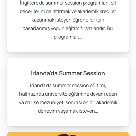
İngiltere'de summer session programları, dil
En Popüler Summer
becerilerini geliştirmek ve akademik krediler
kazanmak isteyen öğrenciler için
Session Programları
tasarlanmış yoğun eğitim fırsatlarıdır. Bu
programlar,…
Dünyanın önde gelen üniversiteleri her yıl uluslararası
öğrencilere yaz döneminde çeşitli programlar
sunmaktadır. İşte bazı önde gelen üniversiteler:
University of California, Los Angeles
– Yoğun
İrlanda’da Summer Session
akademik içerikler ve etkileşimli dersler
İrlanda'da summer session eğitimi,
Stanford University
– Teknoloji ve işletme
halihazırda üniversite eğitimine devam eden
alanında güçlü eğitim
ya da lise mezuniyeti sonrası ön bir akademik
University of Cambridge
– Tarihi bir atmosferde
deneyim yaşamak isteyen…
akademik mükemmeliyet
London School of Economics (LSE)
– Ekonomi