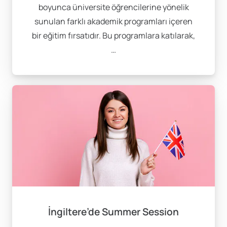
Avantajları
boyunca üniversite öğrencilerine yönelik
sunulan farklı akademik programları içeren
bir eğitim fırsatıdır. Bu programlara katılarak,
Kariyerinize Katkı Sağlar
: Akademik olarak
…
kendinizi geliştirirken CV’nize değer katan bir
deneyim elde edersiniz.
Dil Becerilerinizi Geliştirir
: Anadili İngilizce olan
bir ülkede eğitim almak, dil seviyenizi hızla
ilerletmenize yardımcı olur.
Farklı Kültürleri Tanıma Fırsatı
: Farklı ülkelerden
öğrencilerle tanışarak küresel bir bakış açısı
kazanabilirsiniz.
Kısa Sürede Akademik Deneyim
: Lisans veya
yüksek lisans eğitimi almak isteyenler için kısa
vadeli bir yurtdışı deneyimi sunar.
İngiltere’de Summer Session