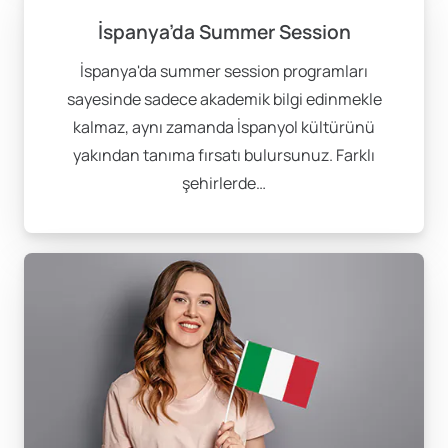
Online Başvuru Yapın
: Üniversitenin resmi web
İspanya’da Summer Session
sitesinden başvurunuzu tamamlayın.
İspanya'da summer session programları
Dil Yeterlilik Şartlarını Karşılayın
: Çoğu program,
sayesinde sadece akademik bilgi edinmekle
TOEFL veya IELTS gibi İngilizce yeterlilik belgesi
kalmaz, aynı zamanda İspanyol kültürünü
talep edebilir.
yakından tanıma fırsatı bulursunuz. Farklı
Vize Sürecini Başlatın
: Kabul aldıktan sonra
şehirlerde…
öğrenci vizesi için başvurunuzu yapın.
Yurtdışı summer session programları, akademik
gelişiminizi desteklerken kültürel ve sosyal anlamda da
sizi ileriye taşıyacak harika bir fırsattır. Eğer
uluslararası bir deneyim yaşamak, dil becerilerinizi
geliştirmek ve yeni bir çevre edinmek istiyorsanız bu
programlar tam size göre!
Siz de hayalinizdeki yaz dönemi programına başvurarak