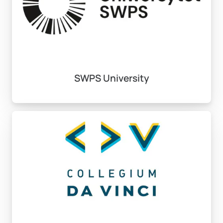
2 akademik/profesyonel referans
Sağlık sigortası ve geçim belgesi
(Yıllık 3.000-
5.000 € teminat)
SWPS University
Program Türü
Süre
Ortalama Ücret
(Yıllık)
Genel Master
2 yıl
2.000-4.000 €
Teknik
1.5-2
3.000-6.000 €
Programlar
yıl
Tıp/MBA
2-2.5
8.000-15.000 €
yıl
Yaşam Maliyetleri: