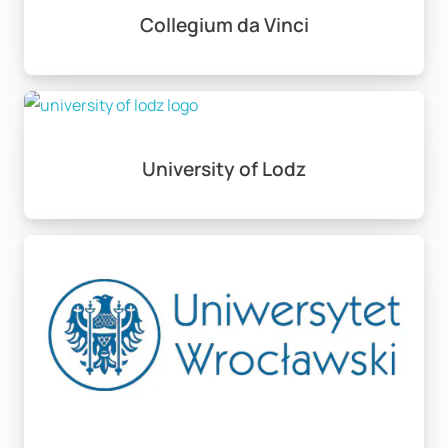
Varşova: Aylık 600-1.200 €
Collegium da Vinci
Krakow/Wroclaw: Aylık 500-900 €
Diğer şehirler: Aylık 400-700 €
Mezunlar
9 aylık iş arama vizesi
alabilir. En çok talep
gören sektörler:
University of Lodz
✔
Bilgi Teknolojileri
(Varşova “Silicon Valley”i)
✔
Üretim Mühendisliği
(Otomotiv sektörü)
✔
Uluslararası Ticaret
(AB pazarına giriş noktası)
✔
Sağlık Turizmi
(Diş hekimliği ve estetik cerrahi)
Ortalama Maaşlar:
Yazılım Geliştirici: 30.000-60.000 PLN/yıl
Endüstri Mühendisi: 25.000-50.000 PLN/yıl
Finans Uzmanı: 35.000-70.000 PLN/yıl