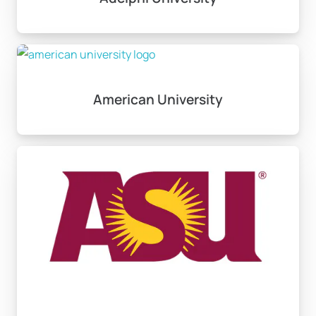
geçinmek mümkündür. Sağlık sigortası zorunluluğu
bulunmakta ve yıllık 1.000-3.000 USD arasında ek
maliyet getirmektedir.
Amerika’da master programını tamamlayan
American University
uluslararası öğrenciler, OPT (Optional Practical
Training) programı kapsamında 1 yıl çalışma izni
alabilmektedir. STEM alanlarındaki mezunlar bu süreyi
2 yıl daha uzatarak toplamda 3 yıla kadar çalışma hakkı
elde edebilirler. Bu süre içinde H1B çalışma vizesi
alanlar, uzun vadeli Amerika’da kalma imkanına
kavuşmaktadır. En fazla iş imkanı sunan sektörler
arasında teknoloji (özellikle Silikon Vadisi), finans (New
York), mühendislik (Houston, Chicago) ve sağlık
(Boston) bulunmaktadır.