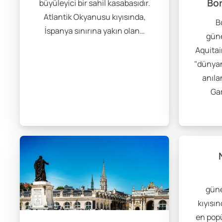
Bor
büyüleyici bir sahil kasabasıdır.
Atlantik Okyanusu kıyısında,
B
İspanya sınırına yakın olan…
güne
Aquitai
"dünyan
anılan
Gar
gün
kıyısı
en popü