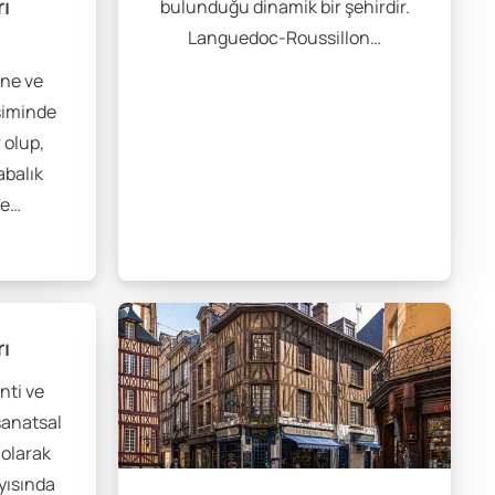
rı
bulunduğu dinamik bir şehirdir.
Languedoc-Roussillon…
ne ve
şiminde
 olup,
abalık
'e…
rı
nti ve
sanatsal
 olarak
ıyısında