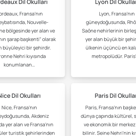
deaux Dil Okulları
Lyon Dil Okulla
ordeaux, Fransa'nın
Lyon, Fransa'nın
ybatısında, Nouvelle-
güneydoğusunda, Rhô
ne bölgesinde yer alan ve
Saône nehirlerinin birle
ın şarap başkenti" olarak
yer alan büyük bir şehir
 büyüleyici bir şehirdir.
ülkenin üçüncü en kal
onne Nehri kıyısında
metropolüdür. Paris
konumlanan…
Nice Dil Okulları
Paris Dil Okulla
Nice, Fransa'nın
Paris, Fransa'nın başke
eydoğusunda, Akdeniz
dünya çapında kültürel, 
nda yer alan ve Fransa'nın
ve ekonomik bir merkez
ler turistik şehirlerinden
bilinir. Seine Nehri'nin k