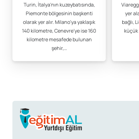
Turin, İtalya'nın kuzeybatısında,
Viareggi
İtalya, kültürel ve sanatsal hayat açısından oldukça zengin b
Piemonte bölgesinin başkenti
yer al
etkinliklere katılmak, hem sosyal hayatınızı zenginleştir
olarak yer alır. Milano'ya yaklaşık
bağlı, L
mutlaka deneyimlemeniz gereken aktiviteler arasındadır
140 kilometre, Cenevre'ye ise 160
küçük 
kilometre mesafede bulunan
İtalya’da Çalışma İzni
şehir,…
İtalya’da öğrenim gören öğrenciler, D tipi öğrenci vizesi
ve dil pratiği yapmalarına yardımcı olur.