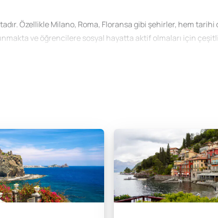
tadır. Özellikle Milano, Roma, Floransa gibi şehirler, hem tarihi
unmakta ve öğrencilere sosyal hayatta aktif olmaları için çeşitl
lano moda ve tasarımın kalbi olarak öne çıkmaktadır.
ek
maktadır. Genel İtalyanca kursları, yoğun kurslar, birebir eğitim,
z. Programların içerikleri, dili en etkili şekilde öğrenmenize ka
lların fiyatlarını doğrudan etkileyen bir faktördür. Örneğin, dört
talık ders ücretleri genellikle azalır. 8 haftalık bir kurs için