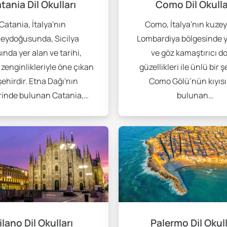
tania Dil Okulları
Como Dil Okulla
ne ve kurs türüne göre değişiklik gösterebilir.
Catania, İtalya'nın
Como, İtalya'nın kuzey
ğitim programları da sunmaktadır. Uzaktan eğitim imkanı sayesin
eydoğusunda, Sicilya
Lombardiya bölgesinde y
itimden daha uygun fiyatlıdır ve esnek bir öğrenme imkanı sağlar
ında yer alan ve tarihi,
ve göz kamaştırıcı d
 zenginlikleriyle öne çıkan
güzellikleri ile ünlü bir ş
şehirdir. Etna Dağı'nın
Como Gölü’nün kıyıs
rinde bulunan Catania,…
bulunan…
leri
i büyük avantajlar sunmaktadır. Bu durum, dili pratik yapma ve 
ynı zamanda kültürel alışveriş de sağlar. Bu tür bir konaklama, d
n mükemmel bir seçenektir. Farklı milletlerden gelen arkadaşla
adaşlarınızla birlikte kalabilirsiniz. Yurtlarda ve apartlarda k
lano Dil Okulları
Palermo Dil Okull