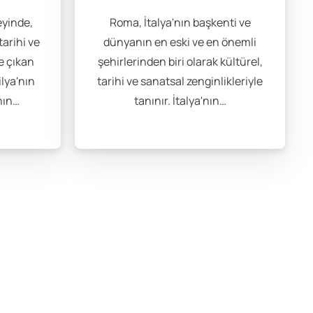
tel seçenekleri rahatlığınız açısından fayda sağlayabilir.
eyinde,
Roma, İtalya'nın başkenti ve
ktalarda bulunmaktadır hem de çeşitli fiyat seçenekleri
tarihi ve
dünyanın en eski ve en önemli
e çıkan
şehirlerinden biri olarak kültürel,
ilya'nın
tarihi ve sanatsal zenginlikleriyle
nın…
tanınır. İtalya'nın…
nız 1,000 EUR civarında olacaktır. Bu nedenle, bütçenizi
rmanız, maliyetlerinizi kontrol altında tutmanıza
lık sigortası, İtalya’da eğitim alan herkes için
İtalya’nın sağlık sistemi, dünya genelinde yüksek bir üne