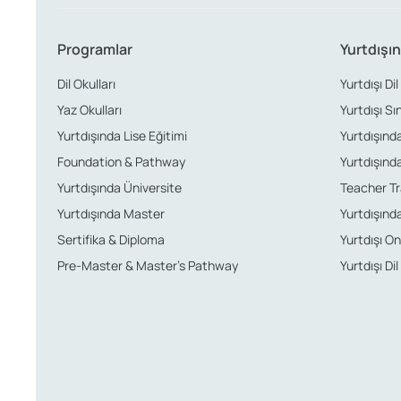
Programlar
Yurtdışın
Dil Okulları
Yurtdışı Dil
Yaz Okulları
Yurtdışı Sı
Yurtdışında Lise Eğitimi
Yurtdışında 
Foundation & Pathway
Yurtdışında
Yurtdışında Üniversite
Teacher Tr
Yurtdışında Master
Yurtdışında
Sertifika & Diploma
Yurtdışı Onl
Pre-Master & Master’s Pathway
Yurtdışı Dil