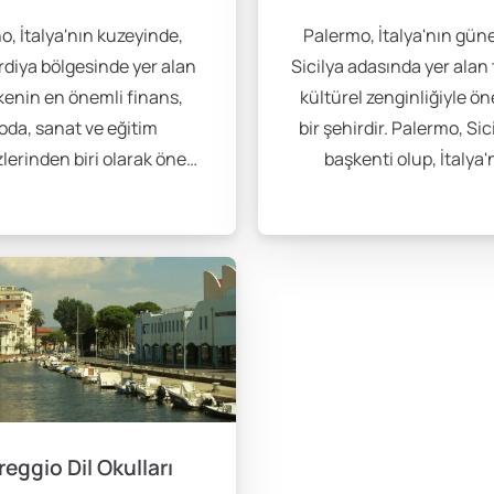
 de bir seçenek olabilir. Özellikle kısa süreli konaklamalarda, o
o, İtalya'nın kuzeyinde,
Palermo, İtalya'nın gün
el seçeneği sunar. Bu oteller, hem ulaşım açısından merkezi no
diya bölgesinde yer alan
Sicilya adasında yer alan 
kenin en önemli finans,
kültürel zenginliğiyle ön
da, sanat ve eğitim
bir şehirdir. Palermo, Sic
lerinden biri olarak öne…
başkenti olup, İtalya'
olarak değişiklik gösterebilir. Ortalama aylık yaşam masrafları
temel ihtiyaçlarınızı göz önünde bulundurarak bir bütçe oluştu
ulaşımda otobüs, tramvay ve metro gibi seçenekler mevcuttur. Sağ
z için mutlaka bir sağlık sigortası yaptırmanız gerekmektedir. 
reggio Dil Okulları