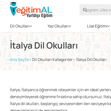
Dil Okulları
Yaz Okulları
Lise Eğitimi
İtalya Dil Okulları
Ana Sayfa
–
Dil Okulları Kategoriler
–
İtalya Dil Okulları
İtalya, İtalyanca öğrenmek isteyenler için en ideal yerlerd
deneyimleyerek öğrenme fırsatına sahip olursunuz. İtalya’d
İtalya dil okulları, başlangıç seviyesinden ileri seviyeye
deneyimlerinizi de zenginleştirir.