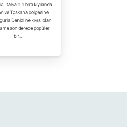
o, İtalya'nın batı kıyısında
ir ülkedir. Film festivalleri, sanat sergileri, müzik etkinlikleri 
an ve Toskana bölgesine
ir hem de İtalyan kültürünü daha derinlemesine anlamanızı sağla
iguria Denizi'ne kıyısı olan
.
ama son derece popüler
bir…
 ile haftada 20 saati aşmamak şartıyla çalışma iznine sahiptir. 