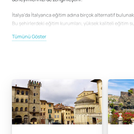
İtalya’da İtalyanca eğitim adına birçok alternatif bulunak
Bu şehirlerdeki eğitim kurumları, yüksek kaliteli eğitim s
tarihsel ve kültürel zenginlikleri ile dikkat çekerken, Mi
Tümünü Göster
İtalya’da İtalyanca Öğrenm
İtalya dil okullarında farklı dil eğitimi programları sunul
seçenekler arasından ihtiyacınıza uygun olanı seçebilirsini
Eğitim Maliyetleri
İtalya’da dil eğitimi almak için belirleyeceğiniz süre, oku
arasında değişmektedir. Daha uzun süreli kurslarda ise haf