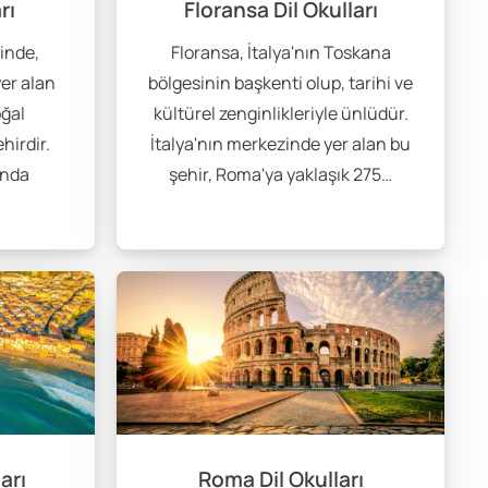
rı
Floransa Dil Okulları
inde,
Floransa, İtalya'nın Toskana
de, kendi evinizin konforunda İtalyan dilini öğrenmeye
er alan
bölgesinin başkenti olup, tarihi ve
. Bu nedenle, sizin için en uygun olan yöntemi seçebilir
oğal
kültürel zenginlikleriyle ünlüdür.
ehirdir.
İtalya'nın merkezinde yer alan bu
ında
şehir, Roma'ya yaklaşık 275…
günlük hayatta kullanma fırsatını beraberinde getirir.
il becerilerinin hızla gelişmesine katkı sağlar.
rla tanışmanıza olanak tanır. Apart konaklama ise daha
almanın maliyetleri, ailenin yanında kalmaya kıyasla
arı
Roma Dil Okulları