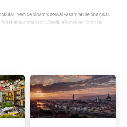
 dokuları hem de dinamik sosyal yaşamları ile öne çıkar.
i fırsatlar sunmaktadır. Özellikle Roma ve Floransa,
 akademik İtalyanca ve kültürel programlar gibi çeşitli
tkı sağlamak için titizlikle hazırlanmıştır.
 haftalık bir dil kursunun maliyeti 750 EUR ile 1,500 EUR
 toplam maliyet 2,500 EUR ile 5,000 EUR arasında