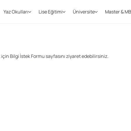
Yaz Okulları
Lise Eğitimi
Üniversite
Master & M
çin Bilgi İstek Formu sayfasını ziyaret edebilirsiniz.