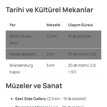
Tarihi ve Kültürel Mekanlar
Yer
Mesafe
Ulaşım Süresi
Berlin Duvarı
1.2 km
15 dk yürüme
Anıtı
Alexanderplatz
2 km
10 dk metro (U2)
Brandenburg
5 km
20 dk metro (U2
Kapısı
+ S1)
Müzeler ve Sanat
East Side Gallery
(2.5 km – 15 dk bisiklet)