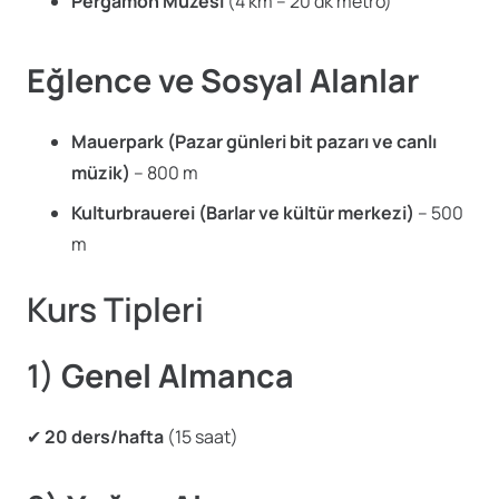
Pergamon Müzesi
(4 km – 20 dk metro)
Eğlence ve Sosyal Alanlar
Mauerpark (Pazar günleri bit pazarı ve canlı
müzik)
– 800 m
Kulturbrauerei (Barlar ve kültür merkezi)
– 500
m
Kurs Tipleri
1)
Genel Almanca
✔
20 ders/hafta
(15 saat)