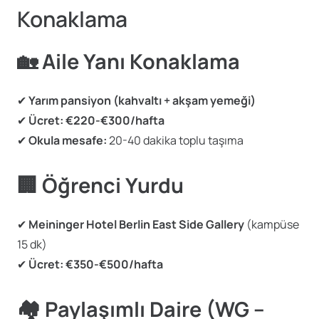
Konaklama
🏡
Aile Yanı Konaklama
✔
Yarım pansiyon (kahvaltı + akşam yemeği)
✔
Ücret:
€220-€300/hafta
✔
Okula mesafe:
20-40 dakika toplu taşıma
🏢
Öğrenci Yurdu
✔
Meininger Hotel Berlin East Side Gallery
(kampüse
15 dk)
✔
Ücret:
€350-€500/hafta
🏘️
Paylaşımlı Daire (WG –