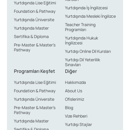
Yurtdışında Lise Eğitimi
Yurtdışında İş İngilizcesi
Foundation & Pathway
Yurtdışında Mesleki İngilizce
Yurtdışında Üniversite
Teacher Training
Yurtdışında Master
Programları
Sertifika & Diploma
Yurtdışında Hukuk
İngilizcesi
Pre-Master & Master’s
Pathway
Yurtdışı Online Dil Kursları
Yurtdışı Dil Yeterlilik
Sınavları
Programları Keşfet
Diğer
Yurtdışında Lise Eğitimi
Hakkımızda
Foundation & Pathway
About Us
Yurtdışında Üniversite
Ofislerimiz
Pre-Master & Master’s
Blog
Pathway
Vize Rehberi
Yurtdışında Master
Yurtdışı Stajlar
Sertifika & Diploma