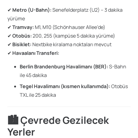
✔
Metro (U-Bahn):
Senefelderplatz (U2) – 3 dakika
yürüme
✔
Tramvay:
M1, M10 (Schönhauser Allee’de)
✔
Otobüs:
200, 255 (kampüse 5 dakika yürüme)
✔
Bisiklet:
Nextbike kiralama noktaları mevcut
✔
Havaalanı Transferi:
Berlin Brandenburg Havalimanı (BER):
S-Bahn
ile 45 dakika
Tegel Havalimanı (kısmen kullanımda):
Otobüs
TXL ile 25 dakika
🏙️
Çevrede Gezilecek
Yerler