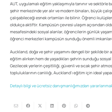
AUT, uygulamalı eğitim yaklaşımıyla tanınır ve sektörle b
şehir merkezinde yer alır ve modern binaları, büyük çalış
çalışabileceği esnek ortamları ile bilinir. Öğrenci kulüple
oldukça aktiftir. Kampüsün çevresi ulaşım açısından oldu
mesafesindeki sosyal alanlar, öğrencilerin günlük yaşamın
öğrenci merkezleri kampüsün sunduğu önemli imkanlar
Auckland, doğa ve şehir yaşamını dengeli bir şekilde bir a
eğitim alırken hem de yaşadıkları şehrin sunduğu sosyal 
Gezilecek yerlerin çeşitliliği, güvenli ve sıcak şehir at
topluluklarının canlılığı, Auckland’ı eğitim için ideal yap
Detaylı bilgi ve ücretsiz danışmanlığımızdan yararlanmak 