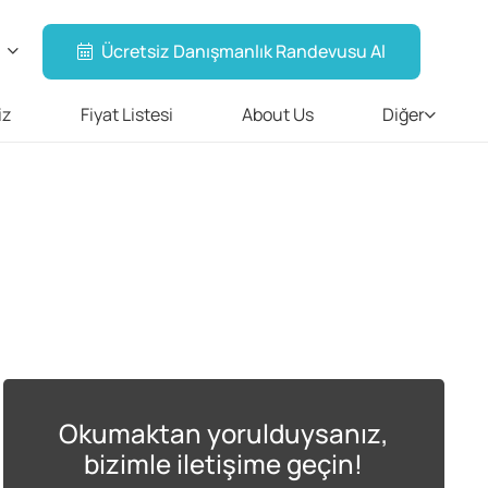
Ücretsiz Danışmanlık Randevusu Al
iz
Fiyat Listesi
About Us
Diğer
Okumaktan yorulduysanız,
bizimle iletişime geçin!