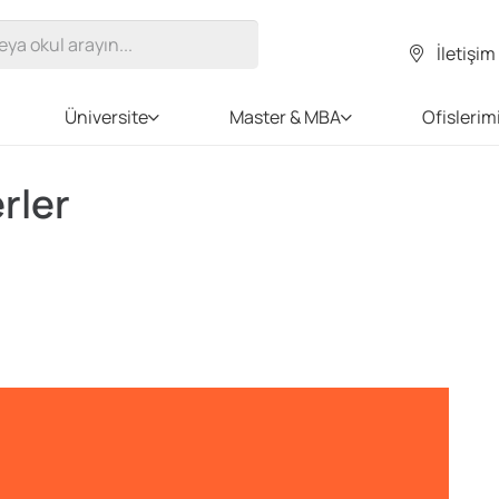
İletişim
Üniversite
Master & MBA
Ofislerim
rler