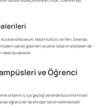
rı burayı oldukça etkileyici kılar. Özellikle yaz
lerileri
r. Auckland Museum, Maorî kültürü ve Yeni Zelanda
 modern sanat galerileri ve yerel tasarım atölyeleri de
 ideal duraklardır.
Kampüsleri ve Öğrenci
ik ortamın iç içe geçtiği yerlerde bulunma fırsatı
rarası öğrenciler tarafından tercih edilmektedir.