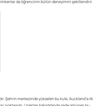
mkanlar da öğrencinin bütün deneyimini şekillendirir.
’dır. Şehrin merkezinde yükselen bu kule, Auckland’a ilk
angıç noktasıdır. Uzaktan bakıldığında sade görünen bu