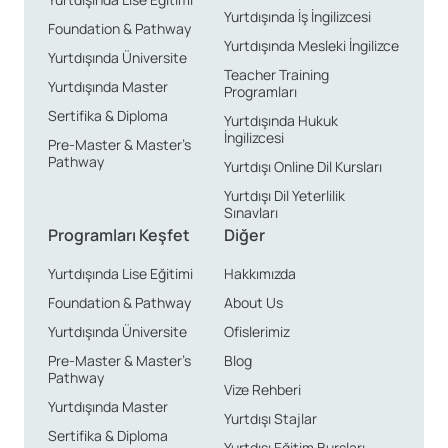
Yurtdışında İş İngilizcesi
Foundation & Pathway
Yurtdışında Mesleki İngilizce
Yurtdışında Üniversite
Teacher Training
Yurtdışında Master
Programları
Sertifika & Diploma
Yurtdışında Hukuk
İngilizcesi
Pre-Master & Master’s
Pathway
Yurtdışı Online Dil Kursları
Yurtdışı Dil Yeterlilik
Sınavları
Programları Keşfet
Diğer
Yurtdışında Lise Eğitimi
Hakkımızda
Foundation & Pathway
About Us
Yurtdışında Üniversite
Ofislerimiz
Pre-Master & Master’s
Blog
Pathway
Vize Rehberi
Yurtdışında Master
Yurtdışı Stajlar
Sertifika & Diploma
Yurtdışı Eğitim Bursları