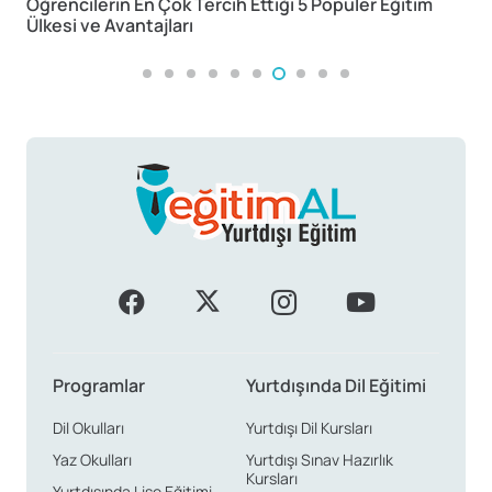
ilerin En Çok Tercih Ettiği 5 Popüler Eğitim
Yurtdışın
 ve Avantajları
Programlar
Yurtdışında Dil Eğitimi
Dil Okulları
Yurtdışı Dil Kursları
Yaz Okulları
Yurtdışı Sınav Hazırlık
Kursları
Yurtdışında Lise Eğitimi