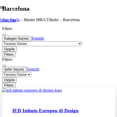
Barcelona
Ana Sayfa
–
Master MBA Ülkeler
–
Barcelona
Bilgi Alın
Filters
Temizle
Kategori Seçiniz
Uygula
Filters
Filters
Temizle
Şehir Seçiniz
Uygula
Filters
IED Istituto Europeo di Design