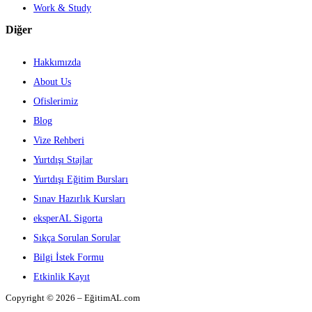
Work & Study
Diğer
Hakkımızda
About Us
Ofislerimiz
Blog
Vize Rehberi
Yurtdışı Stajlar
Yurtdışı Eğitim Bursları
Sınav Hazırlık Kursları
eksperAL Sigorta
Sıkça Sorulan Sorular
Bilgi İstek Formu
Etkinlik Kayıt
Copyright © 2026 – EğitimAL.com