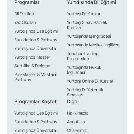
Programlar
Yurtdışında Dil Eğitimi
Dil Okulları
Yurtdışı Dil Kursları
Yaz Okulları
Yurtdışı Sınav Hazırlık
Kursları
Yurtdışında Lise Eğitimi
Yurtdışında İş İngilizcesi
Foundation & Pathway
Yurtdışında Mesleki İngilizce
Yurtdışında Üniversite
Teacher Training
Yurtdışında Master
Programları
Sertifika & Diploma
Yurtdışında Hukuk
İngilizcesi
Pre-Master & Master’s
Pathway
Yurtdışı Online Dil Kursları
Yurtdışı Dil Yeterlilik
Sınavları
Programları Keşfet
Diğer
Yurtdışında Lise Eğitimi
Hakkımızda
Foundation & Pathway
About Us
Yurtdışında Üniversite
Ofislerimiz