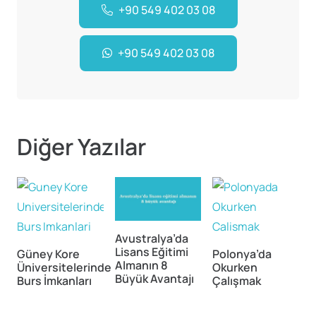
+90 549 402 03 08
+90 549 402 03 08
Diğer Yazılar
Avustralya’da
Lisans Eğitimi
Güney Kore
Polonya’da
Almanın 8
İ
Üniversitelerinde
Okurken
Büyük Avantajı
Burs İmkanları
Çalışmak