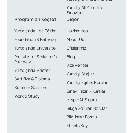
mimarisiyle dikkat çeker. Ayrıca şehirdeki müzeler,
Yurtdışı Dil Yeterlilik
galeriler ve tiyatrolar, sanatsal ve kültürel etkinliklere
Sınavları
katılma imkanı sunar.
Programları Keşfet
Diğer
Yurtdışında Lise Eğitimi
Hakkımızda
Bunun yanı sıra, Aachen, modern bir Avrupa şehri
Foundation & Pathway
About Us
olarak genç ve dinamik bir atmosfer sunar. Şehirde
Yurtdışında Üniversite
Ofislerimiz
düzenlenen festivaller, müzik etkinlikleri ve spor
karşılaşmaları, uluslararası öğrencilere eğlenceli ve
Pre-Master & Master’s
Blog
Pathway
sosyal bir ortam sağlar.
Vize Rehberi
Yurtdışında Master
Yurtdışı Stajlar
Doğal Güzellikler ve İklim
Sertifika & Diploma
Yurtdışı Eğitim Bursları
Aachen, Almanya’nın ılıman iklimine sahiptir. Yazlar
Summer Session
Sınav Hazırlık Kursları
genellikle sıcak ve keyifli geçerken, kışlar ılıman ve
Work & Study
eksperAL Sigorta
yağışlıdır. Şehrin etrafındaki doğal parklar ve yeşil
Sıkça Sorulan Sorular
alanlar, doğa yürüyüşleri, bisiklet turları ve açık hava
Bilgi İstek Formu
etkinlikleri için idealdir. Eifel Doğal Parkı, Aachen’a kısa
Etkinlik Kayıt
bir mesafede olup, doğa severler için harika bir kaçış