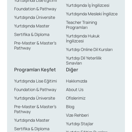
Yurtdışında Lise Eğitimi
Yurtdışında İş İngilizcesi
Bolivya’da Konaklama
Foundation & Pathway
Yurtdışında Mesleki İngilizce
Alternatifleri
Yurtdışında Üniversite
Teacher Training
Yurtdışında Master
Programları
Sertifika & Diploma
Yurtdışında Hukuk
Bolivya’da dil eğitimi alırken, aile yanı konaklama
İngilizcesi
Pre-Master & Master’s
seçeneği oldukça yaygındır. Bu, dil öğreniminizi
Pathway
Yurtdışı Online Dil Kursları
pekiştirmenin yanı sıra, yerel halkla daha yakın bir ilişki
Yurtdışı Dil Yeterlilik
kurmanıza yardımcı olur. Aileler, öğrencilerin
Sınavları
Programları Keşfet
Diğer
ihtiyaçlarına göre seçilmektedir ve bu sayede oldukça
sıcak bir ortamda kalma fırsatına sahip olursunuz.
Yurtdışında Lise Eğitimi
Hakkımızda
Foundation & Pathway
About Us
Özgürlüğüne düşkün öğrenciler için paylaşımlı öğrenci
Yurtdışında Üniversite
Ofislerimiz
evleri de tercih edilebilen bir konaklama seçeneğidir.
Pre-Master & Master’s
Blog
Bu tür konaklamalar, öğrencilerin kendi yemeklerini
Pathway
Vize Rehberi
yapmalarına ve birlikte vakit geçirmelerine olanak
Yurtdışında Master
Yurtdışı Stajlar
sağlar. Tam donanımlı dairelerde oluşturulan bu ortam,
Sertifika & Diploma