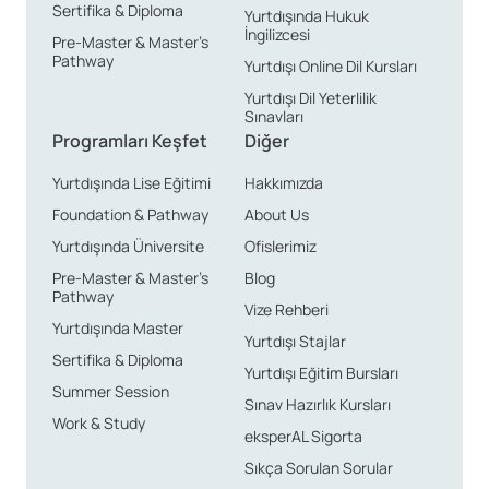
Sertifika & Diploma
Yurtdışında Hukuk
etkinlikler, festivaller, müzik ve sanat galerileri gibi pek
İngilizcesi
Pre-Master & Master’s
çok sosyal aktiviteye katılma imkanı sağlar.
Pathway
Yurtdışı Online Dil Kursları
Yurtdışı Dil Yeterlilik
Sonuç olarak, Bristol, öğrencilere hem akademik
Sınavları
anlamda hem de sosyal açıdan geniş bir yelpazede
Programları Keşfet
Diğer
fırsatlar sunan bir şehir olarak öne çıkmaktadır. Güçlü
Yurtdışında Lise Eğitimi
Hakkımızda
eğitim kurumları, çok kültürlü yapısı, ulaşım kolaylıkları
Foundation & Pathway
About Us
ve dinamik sosyal hayatı ile Bristol, öğrencilere eğitim
Yurtdışında Üniversite
Ofislerimiz
ve yaşam açısından benzersiz bir deneyim sunar. Hem
Pre-Master & Master’s
Blog
dil öğrenmek hem de akademik kariyerlerinde ilerlemek
Pathway
Vize Rehberi
isteyen öğrenciler için mükemmel bir şehir olan Bristol,
Yurtdışında Master
Yurtdışı Stajlar
İngiltere’nin en cazip öğrenci destinasyonlarından
Sertifika & Diploma
Yurtdışı Eğitim Bursları
biridir.
Summer Session
Sınav Hazırlık Kursları
Work & Study
eksperAL Sigorta
Sıkça Sorulan Sorular