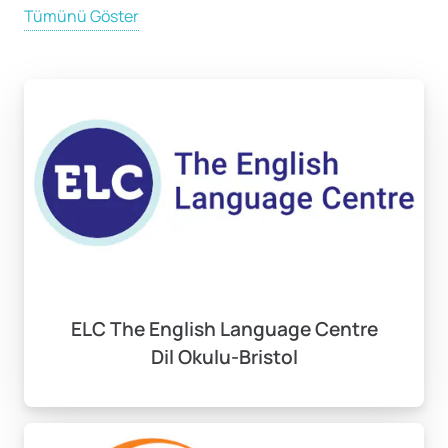
olup, Türkiye’den Bristol’a ulaşım, genellikle Londra
Tümünü Göster
aktarmalı uçuşlarla sağlanır ve uçuş süresi yaklaşık 3
saat 30 dakikadır. Bristol ile Türkiye arasındaki zaman
farkı ise 2 saattir.
Bristol, öğrencilere sunduğu akademik imkanlar ve
geniş eğitim yelpazesiyle dikkat çeker. Şehirdeki Bristol
Üniversitesi, dünya çapında tanınan bir eğitim kurumu
olup, özellikle mühendislik, sosyal bilimler, sanat ve tıp
alanlarında sunduğu yüksek kaliteli programlarla
öğrencilere büyük fırsatlar sunmaktadır. Ayrıca, Bristol
Üniversitesi’nin güçlü araştırma odaklı yapısı,
ELC The English Language Centre
öğrencilere akademik kariyerlerinde önemli bir adım
Dil Okulu-Bristol
atma fırsatı verir. Bristol, aynı zamanda bir öğrenci
dostu şehir olarak bilinir; uygun fiyatlı konaklama
seçenekleri, ulaşım kolaylıkları ve çok sayıda sosyal
etkinlik, şehri öğrenciler için cazip hale getirmektedir.