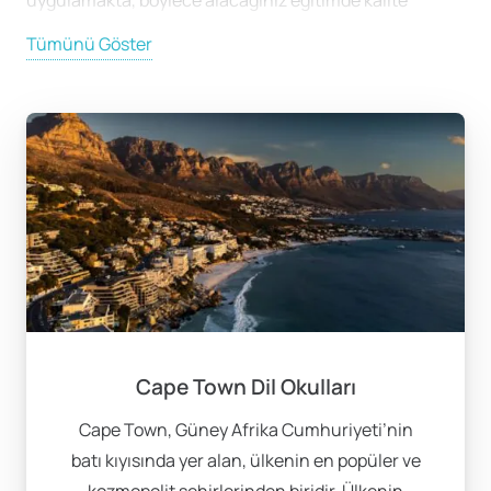
uygulamakta, böylece alacağınız eğitimde kalite
konusunda şüphe duymanızı gereksiz kılmaktadır.
Tümünü Göster
Eğitim programları, Genel İngilizce, Yoğun İngilizce, İş
İngilizcesi gibi çeşitli alanları kapsar. Ayrıca, IELTS ve
Cambridge sınav hazırlığı gibi özel eğitim seçenekleri
de bulunmaktadır.
Popüler Şehirler: Cape Town
ve Johannesburg
Güney Afrika’da dil eğitimi almak için en popüler
bölgeler Cape Town ve Johannesburg’dur. Cape Town,
sahip olduğu muhteşem doğal güzellikleri, tarihi
Cape Town Dil Okulları
zenginlikleri ve çok kültürlü yapısıyla öğrenciler için
Cape Town, Güney Afrika Cumhuriyeti’nin
harika bir ortam sunar. Şehir, hem tatil hem de eğitim
batı kıyısında yer alan, ülkenin en popüler ve
imkanı sağlayarak bireylerin hem sosyal hayatlarını