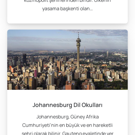
kozmopolit şehirlerinden biridir. Ülkenin
hem de dil becerilerini geliştirmelerine yardımcı olur.
yasama başkenti olan…
Johannesburg ise iş odaklı bir yapıya sahip olması
dolayısıyla, kariyer hedefleri olanlar için ideal bir
seçenektir. Bu şehirde eğitim alarak, iş dünyasındaki
dinamikleri ve kültürel deneyimleri bir arada yaşama
şansına sahip olursunuz.
Eğitim Programları ve
Seçenekler
Eğitim programları, öğrenme hedeflerinize ve
sürelerinize göre çeşitlilik göstermektedir. Özellikle
Johannesburg Dil Okulları
yoğun programlar, dil becerilerinizi maksimum
Johannesburg, Güney Afrika
seviyeye çıkarmanıza yardımcı olacaktır. Aylık veya
Cumhuriyeti’nin en büyük ve en hareketli
dönemlik eğitim seçenekleri ile eğitim sürenizi
şehri olarak bilinir. Gauteng eyaletinde yer
kendinize uygun hale getirebilirsiniz. Okullar genellikle