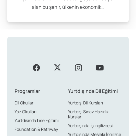
alan bu şehir, ülkenin ekonomik…
sadece dil eğitimi sunmakla kalmaz, aynı zamanda
sosyal etkinlikler ve turistik geziler de organize ederek
öğrenimi eğlenceli hale getirir.
Doğal ve Tarihi Zenginlikler
Güney Afrika’da dil eğitimi almanın en büyük
avantajlarından biri, doğal güzelliklerin ve tarihi
zenginliklerin önünüzde birer fırsat olarak durmasıdır.
Bunun yanı sıra, safari yapmak, penguenlerle yüzmek
Programlar
Yurtdışında Dil Eğitimi
ve çeşitli macera sporlarını denemek gibi eşsiz
deneyimler yaşayarak, öğreniminizi
Dil Okulları
Yurtdışı Dil Kursları
zenginleştirebilirsiniz. Bu ülke, hem eğitici hem de
Yaz Okulları
Yurtdışı Sınav Hazırlık
Kursları
eğlenceli aktiviteler sunarak sizlere unutulmaz anılar
Yurtdışında Lise Eğitimi
Yurtdışında İş İngilizcesi
kazandıracaktır.
Foundation & Pathway
Yurtdışında Mesleki İngilizce