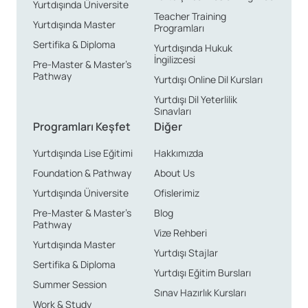
Yurtdışında Üniversite
Teacher Training
Ekonomik Maliyetler
Yurtdışında Master
Programları
Sertifika & Diploma
Yurtdışında Hukuk
İngilizcesi
Diğer ülkelere göre ekonomik yapı açısından oldukça
Pre-Master & Master’s
Pathway
Yurtdışı Online Dil Kursları
cazip olan Güney Afrika, eğitim ve yaşam masrafları
Yurtdışı Dil Yeterlilik
bakımından daha düşük bir bütçeyle kaliteli bir
Sınavları
deneyim sunar. Eğitim ücretleri İngiltere ve Amerika
Programları Keşfet
Diğer
gibi ülkelere göre çok daha uygundur. Bu durum, birçok
Yurtdışında Lise Eğitimi
Hakkımızda
öğrenci için Güney Afrika’yı tercih edilen bir seçenek
Foundation & Pathway
About Us
haline getirmektedir.
Yurtdışında Üniversite
Ofislerimiz
Pre-Master & Master’s
Blog
Kültürel Deneyim ve
Pathway
Vize Rehberi
Etkileşim
Yurtdışında Master
Yurtdışı Stajlar
Sertifika & Diploma
Yurtdışı Eğitim Bursları
Dünya genelinden gelen öğrencilerle tanışarak, farklı
Summer Session
Sınav Hazırlık Kursları
kültürleri keşfetme fırsatına sahip olursunuz. Sosyal
Work & Study