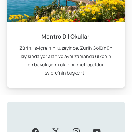
İsviçre Dil Okulu
Alternatifleri
Zürih, İsviçre’de Almanca eğitimi almak isteyen
Montrö Dil Okulları
öğrenciler için en popüler destinasyonlardan biridir.
Şehirdeki dil okulları, zengin bir eğitim programı
Zürih, İsviçre'nin kuzeyinde, Zürih Gölü'nün
sunarak öğrencilerin dil becerilerini geliştirmelerine
kıyısında yer alan ve aynı zamanda ülkenin
yardımcı olur. Zürih, aynı zamanda finans ve ticaret
en büyük şehri olan bir metropoldür.
merkezi olarak bilindiği için, burada alınan Almanca
İsviçre’nin başkenti…
eğitimi, iş yaşamına da önemli katkılar sağlar. İş
dünyasındaki fırsatlara erişim, burada dil eğitimi
almanın avantajları arasında yer alır.
Montreux, Fransızca eğitimi almak isteyenler için
mükemmel bir yerdir. Geleneksel İsviçre mimarisi,
muhteşem doğası ve kültürel etkinlikleri ile Montreux,