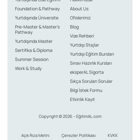
Foundation & Pathway
About Us
İsviçre’de dil eğitimi almak için ödenecek ücretler,
Yurtdışında Üniversite
Ofislerimiz
eğitimin süresine ve sunulan programın türüne bağlı
Pre-Master & Master’s
Blog
olarak değişkenlik göstermektedir. Ortalama olarak, dil
Pathway
Vize Rehberi
eğitimi fiyatları yıllık 2,000 ila 12,000 İsviçre Frangı
Yurtdışında Master
Yurtdışı Stajlar
arasında bir aralıkta bulunur. Öğrencilerin belirli bir
Sertifika & Diploma
Yurtdışı Eğitim Bursları
bütçeye göre hareket etmeleri, bu süreçte planlama
Summer Session
Sınav Hazırlık Kursları
yapmaları adına büyük önem taşımaktadır.
Work & Study
eksperAL Sigorta
Konaklama Alternatifleri
Sıkça Sorulan Sorular
Bilgi İstek Formu
ve Maliyetler
Etkinlik Kayıt
Dil eğitimi almak için İsviçre’ye giden öğrencilerin
Copyright © 2026 – EğitimAL.com
konaklama seçenekleri oldukça çeşitlidir. Öğrenciler,
aile yanı veya okula bağlı yurtlarda konaklayabilir.
Açık Rıza Metni
Çerezler Politikası
KVKK