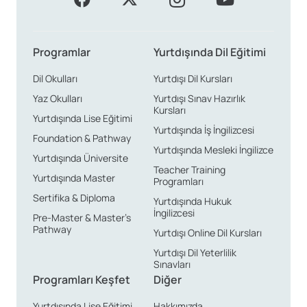
öğrenciler için hem eğitim hem de sosyal hayat
açısından cazip kılan bir atmosfer sunar. Montreux’de
dil okulları, öğrencilerin Fransızca öğrenme sürecine
Programlar
Yurtdışında Dil Eğitimi
entegre olabilmeleri için çeşitli sosyal etkinlikler
düzenlemektedir.
Dil Okulları
Yurtdışı Dil Kursları
Yaz Okulları
Yurtdışı Sınav Hazırlık
Lozan, hem eğitim kalitesi hem de sunduğu olanaklarla
Kursları
Yurtdışında Lise Eğitimi
dikkat çeken bir diğer önemli şehir. İsviçre’de Fransızca
Yurtdışında İş İngilizcesi
Foundation & Pathway
eğitim almak isteyenler için Lozan, sakin yaşam tarzı ve
Yurtdışında Mesleki İngilizce
Yurtdışında Üniversite
sosyal olanakları ile iyi bir alternatif sunar. Lozan’daki
Teacher Training
Yurtdışında Master
Programları
dil okulları, modern eğitim yöntemleri ile öğrencilere
Sertifika & Diploma
Yurtdışında Hukuk
kaliteli bir öğrenim sağlamakta ve pratik yapma
İngilizcesi
Pre-Master & Master’s
fırsatları sunmaktadır.
Pathway
Yurtdışı Online Dil Kursları
Yurtdışı Dil Yeterlilik
Eğitim Maliyetleri ve
Sınavları
Programları Keşfet
Diğer
Konaklama Seçenekleri
Yurtdışında Lise Eğitimi
Hakkımızda