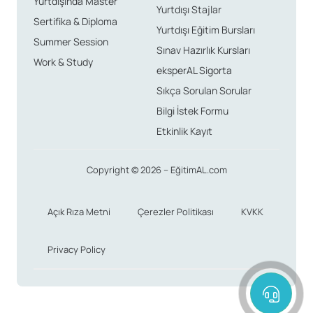
Yurtdışında Master
Konaklama tercihleriniz, bütçenizle doğrultusunda
Yurtdışı Stajlar
değişiklik göstermektedir. Aile yanı konaklama
Sertifika & Diploma
Yurtdışı Eğitim Bursları
genellikle en uygun fiyatlı seçenekken, öğrenci yurtları
Summer Session
Sınav Hazırlık Kursları
ve apartmanlar biraz daha maliyetli olabilir. Harcama
Work & Study
eksperAL Sigorta
planınızı dikkatli bir şekilde yaparak ihtiyaçlarınıza
Sıkça Sorulan Sorular
uygun bir seçenek belirlemelisiniz.
Bilgi İstek Formu
Etkinlik Kayıt
Kuzey İrlanda Aylık Yaşam
Masrafları
Copyright © 2026 – EğitimAL.com
Kuzey İrlanda’da aylık yaşam masrafları, çevresel
Açık Rıza Metni
Çerezler Politikası
KVKK
faktörlere bağlı olarak değişiklik gösterir. Genel olarak
Privacy Policy
600-800 GBP arası bir bütçe ayırmalısınız. Bu ücret,
konaklama, yiyecek ve ulaşım gibi temel ihtiyaçlarınızı
karşılamak için yeterli olacaktır. Kuzey İrlanda’da
ulaşım için otobüs ve tren gibi toplu taşıma araçları