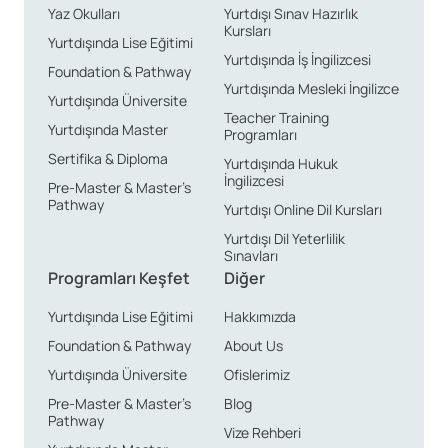
Yaz Okulları
Yurtdışı Sınav Hazırlık
Kuzey İrlanda Konaklama
Kursları
Yurtdışında Lise Eğitimi
Seçenekleri
Yurtdışında İş İngilizcesi
Foundation & Pathway
Yurtdışında Mesleki İngilizce
Yurtdışında Üniversite
Teacher Training
Kuzey İrlanda’da dil eğitimi alırken, konaklama
Yurtdışında Master
Programları
seçenekleri oldukça çeşitlidir. Aile yanı konaklamalar,
Sertifika & Diploma
Yurtdışında Hukuk
İngilizcesi
İrlanda kültürünü tanımanız ve dil pratiği yapmanız
Pre-Master & Master’s
Pathway
Yurtdışı Online Dil Kursları
açısından oldukça yararlıdır. Ayrıca, öğrenci yurtları da
sosyal etkileşim açısından fırsatlar sunar. Öğrenci
Yurtdışı Dil Yeterlilik
Sınavları
apartmanları, daha bağımsız bir yaşam sürmek
Programları Keşfet
Diğer
isteyenler için idealdir. Tek kişilik ya da paylaşımlı
Yurtdışında Lise Eğitimi
Hakkımızda
odalarda konaklamak, kendi alanınıza sahip olmanıza
Foundation & Pathway
About Us
olanak tanır. Ayrıca, aile ortamı sunmadan sadece
Yurtdışında Üniversite
Ofislerimiz
rahat bir konaklama imkanı arayan öğrenciler için de
Pre-Master & Master’s
Blog
uygun bir alternatif oluşturur.
Pathway
Vize Rehberi