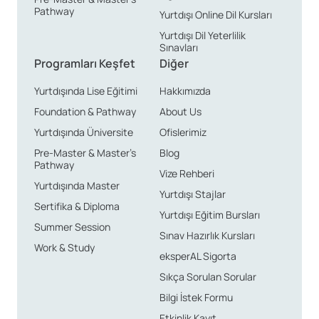
Pathway
artırır. Çin Yeni Yılı Kutlamaları, havai fişek gösterileri ve
Yurtdışı Online Dil Kursları
geleneksel danslarla renkli görüntüler sunarken, Pekin
Yurtdışı Dil Yeterlilik
Sınavları
Opera Festivali, Çin’in geleneksel sanatını yakından
Programları Keşfet
Diğer
tanıma fırsatı sunar. Ayrıca, Pekin’de mutlaka
Yurtdışında Lise Eğitimi
Hakkımızda
denenmesi gereken Pekin ördeği gibi lezzetler ve yerel
Foundation & Pathway
About Us
çay seremonileri, şehri daha da unutulmaz kılar.
Yurtdışında Üniversite
Ofislerimiz
Pekin, öğrenciler için oldukça cazip bir şehir. Dünyanın
Pre-Master & Master’s
Blog
en iyi üniversitelerinden bazılarına ev sahipliği yapan
Pathway
Vize Rehberi
şehir, uluslararası öğrenciler için geniş bir eğitim ağı
Yurtdışında Master
Yurtdışı Stajlar
sunar. Şehirde Mandarin öğrenmek, hem dilin hem de
Sertifika & Diploma
Yurtdışı Eğitim Bursları
kültürün merkezinde olmak anlamına gelir. Ayrıca,
Summer Session
Sınav Hazırlık Kursları
şehirdeki çeşitli kültürel ve tarihi zenginlikler, öğrenme
Work & Study
eksperAL Sigorta
deneyimini sınıfın dışına taşıyan bir fırsat yaratır.
Sıkça Sorulan Sorular
Pekin’de toplu taşıma oldukça gelişmiştir ve metro,
Bilgi İstek Formu
otobüs, bisiklet paylaşım sistemleri gibi uygun fiyatlı
Etkinlik Kayıt