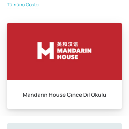
Pekin arasında 5 saatlik bir zaman farkı bulunmaktadır.
Tümünü Göster
Yaklaşık 21 milyon nüfusa sahip olan Pekin, Çin’in hem
siyasi hem de kültürel merkezidir.Dünyanın en eski
uygarlıklarından birine ev sahipliği yapan tarihi bir şehir
olmasıyla dikkat çeker. Şehir, Çin’in geçmişiyle modern
yüzünü bir arada sunar. Yasak Şehir, Ming ve Qing
Hanedanlıkları döneminde inşa edilmiş olup, yaklaşık
500 yıl boyunca imparatorların evi olmuştur. UNESCO
Dünya Mirası listesinde yer alan bu devasa saray
kompleksi, 9.000’den fazla odaya sahiptir ve Pekin’in
kültürel mirasının kalbini oluşturur. Tiananmen
Meydanı, dünyanın en büyük şehir meydanlarından biri
Mandarin House Çince Dil Okulu
olarak hem tarihsel hem de siyasi öneme sahiptir.
Çin Seddi’nin Badaling ve Mutianyu bölgeleri, Pekin’e
yaklaşık bir saatlik mesafede yer alır ve bu etkileyici
yapı, dünyanın yedi harikasından biri olarak mutlaka