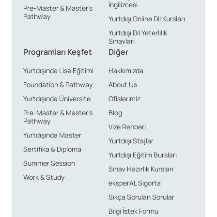
İngilizcesi
Pre-Master & Master’s
güvenli olması, yaşam maliyetlerinin büyük şehirlere
Pathway
Yurtdışı Online Dil Kursları
nazaran düşük sayılması sebebiyle Almanca dilini
Yurtdışı Dil Yeterlilik
öğrenmek ve geliştirmek isteyen insanların tercihleri
Sınavları
arasındadır.
Programları Keşfet
Diğer
Yurtdışında Lise Eğitimi
Hakkımızda
Foundation & Pathway
About Us
Yurtdışında Üniversite
Ofislerimiz
Pre-Master & Master’s
Blog
Pathway
Vize Rehberi
Yurtdışında Master
Yurtdışı Stajlar
Sertifika & Diploma
Yurtdışı Eğitim Bursları
Summer Session
Sınav Hazırlık Kursları
Work & Study
eksperAL Sigorta
Sıkça Sorulan Sorular
Bilgi İstek Formu