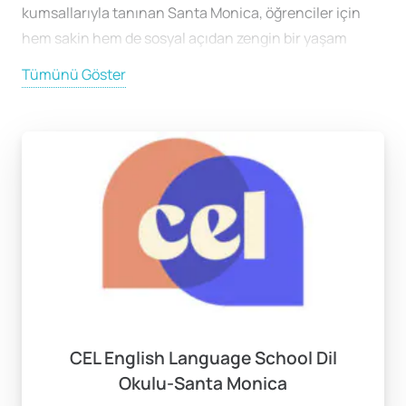
kumsallarıyla tanınan Santa Monica, öğrenciler için
hem sakin hem de sosyal açıdan zengin bir yaşam
deneyimi sunar. Türkiye’den Santa Monica’ya
Tümünü Göster
doğrudan uçuş olmadığı için genellikle İstanbul’dan
Los Angeles Uluslararası Havaalanı’na (LAX) ortalama
13 saatlik bir uçuş yapılır. Ardından kara yoluyla yaklaşık
20-30 dakikalık kısa bir yolculukla Santa Monica’ya
ulaşılabilir. Türkiye ile Santa Monica arasında genellikle
10 saatlik bir zaman farkı bulunur. İlk günlerde yaşanan
uyum süreci kısa sürede atlatılabilir ve ders ile günlük
yaşama rahatlıkla adapte olunabilir.
Program Başlangıç Tarihleri ve Eğitim Çeşitliliği
Santa Monica’daki dil okulları, öğrencilerin farklı
seviyelerini ve hedeflerini karşılamak üzere yıl boyunca
CEL English Language School Dil
esnek başlangıç tarihleri sunar. 4 hafta’dan 1 yıla kadar
Okulu-Santa Monica
uzayabilen program seçenekleri, kısa dönemli yoğun