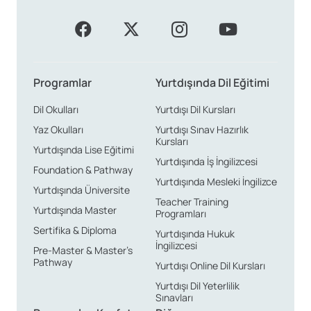
Santa Monica’da öğrenciler, beklentilerine ve
bütçelerine göre farklı konaklama alternatifleri
bulabilir. Aile yanı konaklama, sıcak bir ev ortamında
Amerikan kültürünü yakından tanıma ve gündelik
Programlar
Yurtdışında Dil Eğitimi
yaşamda dil pratiği yapma fırsatı sunar. Öğrenci
apartmanları, daha bağımsız bir yaşam alanı
Dil Okulları
Yurtdışı Dil Kursları
isteyenlere hitap ederken, yurtlar uluslararası bir
Yaz Okulları
Yurtdışı Sınav Hazırlık
Kursları
atmosferde yeni insanlarla tanışma olanağı sağlar.
Yurtdışında Lise Eğitimi
Yurtdışında İş İngilizcesi
Tüm bu seçenekler, öğrencinin ihtiyaçlarına göre
Foundation & Pathway
Yurtdışında Mesleki İngilizce
şekillendirilebilir.
Yurtdışında Üniversite
Teacher Training
Yaşam Maliyetleri ve Bütçe Yönetimi
Yurtdışında Master
Programları
Santa Monica, Kaliforniya’nın sahil bölgesi olması
Sertifika & Diploma
Yurtdışında Hukuk
nedeniyle yaşam maliyetleri nispeten yüksek bir
İngilizcesi
Pre-Master & Master’s
şehirdir. Aylık ortalama 1200-1500 USD civarındaki bir
Pathway
Yurtdışı Online Dil Kursları
bütçe, konaklama, ulaşım, yeme-içme ve sosyal
Yurtdışı Dil Yeterlilik
Sınavları
etkinlikleri karşılamak için temel bir başlangıç