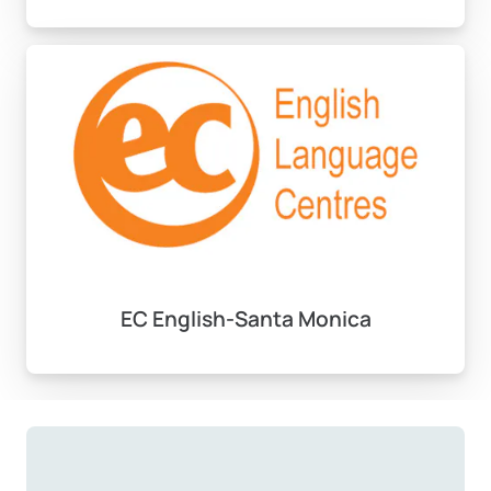
kurslardan uzun soluklu akademik hazırlık eğitimlerine
kadar geniş bir yelpazede sunulur. Özellikle ilkbahar ve
yaz aylarında düzenlenen programlar, şehrin ılıman
iklimi, sahil etkinlikleri ve kültürel aktiviteleriyle
birleştirerek dil pratiğini keyifli bir deneyime
dönüştürür.
Vize Süreci ve Resmi İşlemler
ABD’de dil eğitimi almayı hedefleyen öğrenciler
genellikle F-1 öğrenci vizesine başvurmalıdır. Bu
süreçte okul kabul belgesi (I-20), mali yeterlilik
EC English-Santa Monica
kanıtları, pasaport geçerlilik süresi gibi belgelerin
eksiksiz hazırlanması önemlidir. Eğitimal Yurt Dışı
Eğitim Danışmanlığı, belge hazırlığından konsolosluk
mülakatına kadar tüm aşamalarda rehberlik ederek
vize sürecini sorunsuz geçirmenize destek olur.
Konaklama Tercihleri: Aile Yanı, Apartman ve Yurtlar