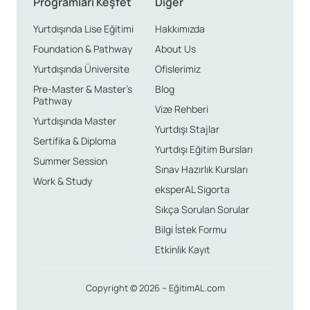
Programları Keşfet
Diğer
noktasıdır. Aile yanı konaklama, öğünleri de kapsayarak
yemek masraflarınızı düşürebilir. Toplu taşıma kartları,
Yurtdışında Lise Eğitimi
Hakkımızda
öğrenci indirimleri, ekonomik market alışverişleri ve
Foundation & Pathway
About Us
uygun fiyatlı kafeler bütçenizi dengede tutmanıza
Yurtdışında Üniversite
Ofislerimiz
yardımcı olur.
Pre-Master & Master’s
Blog
Pathway
Şehir İçi Ulaşım: Rahat ve Kolay Erişim
Vize Rehberi
Yurtdışında Master
Santa Monica, yaygın otobüs hatları, bisiklet yolları ve
Yurtdışı Stajlar
Sertifika & Diploma
yürümeye elverişli caddeleriyle ulaşımın kolay olduğu
Yurtdışı Eğitim Bursları
Summer Session
bir kenttir. Ayrıca, araç paylaşım hizmetleri sayesinde
Sınav Hazırlık Kursları
Work & Study
Los Angeles bölgesindeki diğer bölgelere veya turistik
eksperAL Sigorta
noktalara da pratik şekilde ulaşabilirsiniz. Ders
Sıkça Sorulan Sorular
sonrasında sahile inip yürüyüş yapabilir, Third Street
Bilgi İstek Formu
Promenade gibi alışveriş caddelerini gezebilir veya kısa
Etkinlik Kayıt
sürede yakın çevredeki sanat galerileri, müzeler ve
eğlence merkezlerini keşfedebilirsiniz.
Copyright © 2026 – EğitimAL.com
İklim ve Doğal Güzellikler