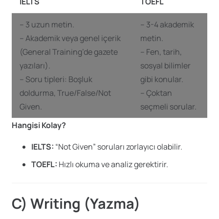
IELTS
TOEFL
– 3 uzun metin.
– 3-4 akademik
– Akademik veya genel içerik
metin.
(General Training’de gazete
– Fen, tarih,
yazıları).
sosyal bilimler
– Soru tipleri: Boşluk
gibi konular.
doldurma, True/False/Not
– Çoktan
Given.
seçmeli sorular.
Hangisi Kolay?
IELTS:
“Not Given” soruları zorlayıcı olabilir.
TOEFL:
Hızlı okuma ve analiz gerektirir.
C) Writing (Yazma)