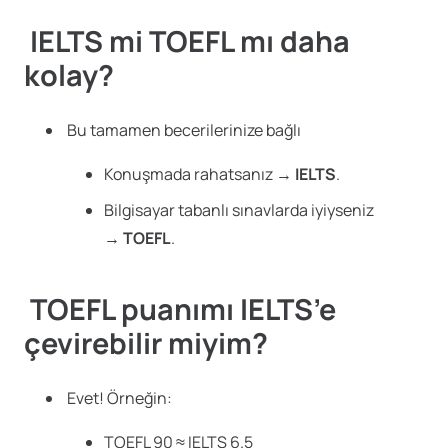
IELTS mi TOEFL mı daha
kolay?
Bu tamamen becerilerinize bağlı
Konuşmada rahatsanız →
IELTS
.
Bilgisayar tabanlı sınavlarda iyiyseniz
→
TOEFL
.
TOEFL puanımı IELTS’e
çevirebilir miyim?
Evet! Örneğin:
TOEFL 90 ≈ IELTS 6.5