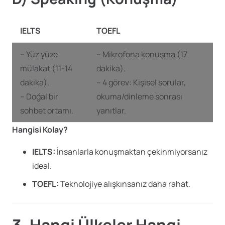
IELTS
TOEFL
– Yüz yüze
– Mikrofona konuşma (17
mülakat (11-14
dakika).
dakika).
– 4 görev: Kişisel sorular,
– Doğal bir
okuma/dinleme sonrası
sohbet ortamı.
yanıtlar.
Hangisi Kolay?
IELTS:
İnsanlarla konuşmaktan çekinmiyorsanız
ideal.
TOEFL:
Teknolojiye alışkınsanız daha rahat.
3. Hangi Ülkeler Hangi