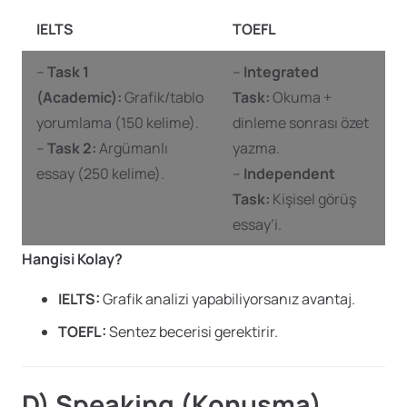
IELTS
TOEFL
–
Task 1
–
Integrated
(Academic):
Grafik/tablo
Task:
Okuma +
yorumlama (150 kelime).
dinleme sonrası özet
–
Task 2:
Argümanlı
yazma.
essay (250 kelime).
–
Independent
Task:
Kişisel görüş
essay’i.
Hangisi Kolay?
IELTS:
Grafik analizi yapabiliyorsanız avantaj.
TOEFL:
Sentez becerisi gerektirir.
D) Speaking (Konuşma)