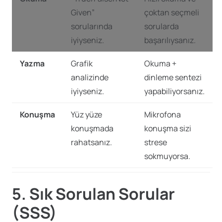
Given”
çoktan seçmeli
sorularında
sorularda
iyiyseniz.
başarılıysanız.
Yazma
Grafik
Okuma +
analizinde
dinleme sentezi
iyiyseniz.
yapabiliyorsanız.
Konuşma
Yüz yüze
Mikrofona
konuşmada
konuşma sizi
rahatsanız.
strese
sokmuyorsa.
5. Sık Sorulan Sorular
(SSS)