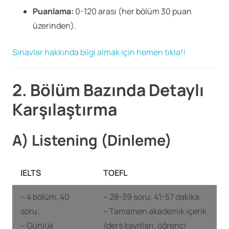
Puanlama:
0-120 arası (her bölüm 30 puan
üzerinden).
Sınavlar hakkında bilgi almak için hemen tıkla!!
2. Bölüm Bazında Detaylı
Karşılaştırma
A) Listening (Dinleme)
IELTS
TOEFL
– 4 bölüm, 40
– 28-39 soru, 41-57 dakika.
soru.
– Tamamen akademik içerik
– Günlük
(ders kayıtları, öğrenci