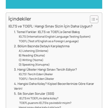
İçindekiler
IELTS ve TOEFL: Hangi Sınav Sizin İçin Daha Uygun?
1. Temel Farklar: IELTS ve TOEFL’a Genel Bakış
IELTS (International English Language Testing System)
TOEFL (Test of English as a Foreign Language)
2. Bölüm Bazında Detaylı Karşılaştırma
A) Listening (Dinleme)
B) Reading (Okuma)
C) Writing (Yazma)
D) Speaking (Konuşma)
3. Hangi Ülkeler Hangi Sınavı Tercih Ediyor?
IELTS’i Tercih Eden Ülkeler
TOEFL’ı Tercih Eden Ülkeler
4. Hangisi Daha Kolay? Kişisel Becerilerinize Göre Karar
Verin!
5. Sık Sorulan Sorular (SSS)
IELTS mi TOEFL mı daha kolay?
TOEFL puanımı IELTS’e çevirebilir miyim?
Hangi sınav daha kabul görüyor?