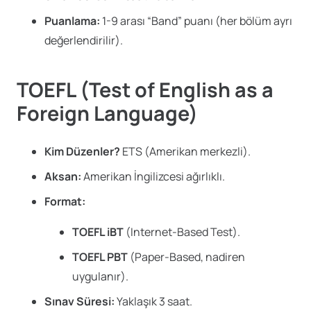
Puanlama:
1-9 arası “Band” puanı (her bölüm ayrı
değerlendirilir).
TOEFL (Test of English as a
Foreign Language)
Kim Düzenler?
ETS (Amerikan merkezli).
Aksan:
Amerikan İngilizcesi ağırlıklı.
Format:
TOEFL iBT
(Internet-Based Test).
TOEFL PBT
(Paper-Based, nadiren
uygulanır).
Sınav Süresi:
Yaklaşık 3 saat.