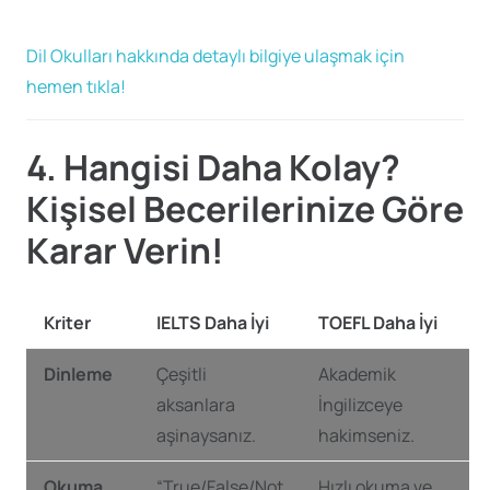
Dil Okulları hakkında detaylı bilgiye ulaşmak için
hemen tıkla!
4. Hangisi Daha Kolay?
Kişisel Becerilerinize Göre
Karar Verin!
Kriter
IELTS Daha İyi
TOEFL Daha İyi
Dinleme
Çeşitli
Akademik
aksanlara
İngilizceye
aşinaysanız.
hakimseniz.
Okuma
“True/False/Not
Hızlı okuma ve