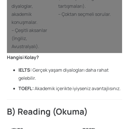
diyaloglar,
tartışmaları).
akademik
– Çoktan seçmeli sorular.
konuşmalar.
– Çeşitli aksanlar
(İngiliz,
Avustralyalı).
Hangisi Kolay?
IELTS:
Gerçek yaşam diyalogları daha rahat
gelebilir.
TOEFL:
Akademik içerikte iyiyseniz avantajlısınız.
B) Reading (Okuma)