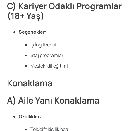
C) Kariyer Odaklı Programlar
(18+ Yaş)
Seçenekler:
İş İngilizcesi
Staj programları
Mesleki dil eğitimi
Konaklama
A) Aile Yanı Konaklama
Özellikler:
Tek/çift kişilik oda