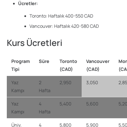
Ücretler:
Toronto: Haftalık 400-550 CAD
Vancouver: Haftalık 420-580 CAD
Kurs Ücretleri
Program
Süre
Toronto
Vancouver
Mon
Tipi
(CAD)
(CAD)
(CA
Yaz
2
2,950
3,050
2,8
Kampı
Hafta
Yaz
4
5,400
5,600
5,2
Kampı
Hafta
Üniv.
4
5,800
5,900
5,5