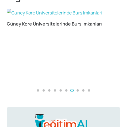
Güney Kore Üniversitelerinde Burs İmkanları
A
A