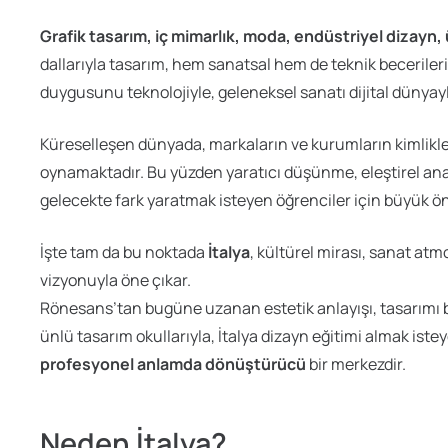
Grafik tasarım, iç mimarlık, moda, endüstriyel dizayn, 
dallarıyla tasarım, hem sanatsal hem de teknik becerilerin 
duygusunu teknolojiyle, geleneksel sanatı dijital dünyayla
Küreselleşen dünyada, markaların ve kurumların kimlikleri
oynamaktadır. Bu yüzden yaratıcı düşünme, eleştirel anal
gelecekte fark yaratmak isteyen öğrenciler için büyük ön
İşte tam da bu noktada
İtalya
, kültürel mirası, sanat atm
vizyonuyla öne çıkar.
Rönesans’tan bugüne uzanan estetik anlayışı, tasarımı b
ünlü tasarım okullarıyla, İtalya dizayn eğitimi almak ist
profesyonel anlamda dönüştürücü
bir merkezdir.
Neden İtalya?