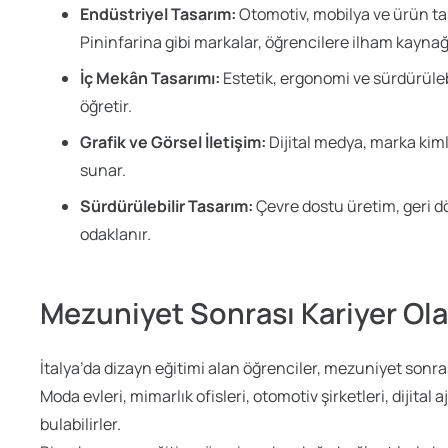
Endüstriyel Tasarım:
Otomotiv, mobilya ve ürün tasa
Pininfarina gibi markalar, öğrencilere ilham kaynağı
İç Mekân Tasarımı:
Estetik, ergonomi ve sürdürüleb
öğretir.
Grafik ve Görsel İletişim:
Dijital medya, marka kiml
sunar.
Sürdürülebilir Tasarım:
Çevre dostu üretim, geri d
odaklanır.
Mezuniyet Sonrası Kariyer Ola
İtalya’da dizayn eğitimi alan öğrenciler, mezuniyet sonras
Moda evleri, mimarlık ofisleri, otomotiv şirketleri, dijital a
bulabilirler.