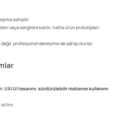
laşıma sahiptir.
leri veya sergilere katılır, hatta ürün prototipleri
değil, profesyonel deneyime de sahip olurlar.
mlar
on
,
UX/UI tasarımı
,
sürdürülebilir malzeme kullanımı
rtırır.