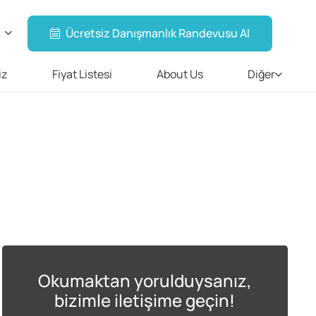
Ücretsiz Danışmanlık Randevusu Al
iz
Fiyat Listesi
About Us
Diğer
Okumaktan yorulduysanız,
bizimle iletişime geçin!