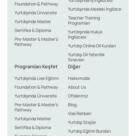
Yurtdışında İş İngilizcesi
Foundation & Pathway
Yurtdışında Mesleki İngilizce
Yurtdışında Üniversite
Teacher Training
Yurtdışında Master
Programları
Sertifika & Diploma
Yurtdışında Hukuk
İngilizcesi
Pre-Master & Master’s
Pathway
Yurtdışı Online Dil Kursları
Yurtdışı Dil Yeterlilik
Sınavları
Programları Keşfet
Diğer
Yurtdışında Lise Eğitimi
Hakkımızda
Foundation & Pathway
About Us
Yurtdışında Üniversite
Ofislerimiz
Pre-Master & Master’s
Blog
Pathway
Vize Rehberi
Yurtdışında Master
Yurtdışı Stajlar
Sertifika & Diploma
Yurtdışı Eğitim Bursları