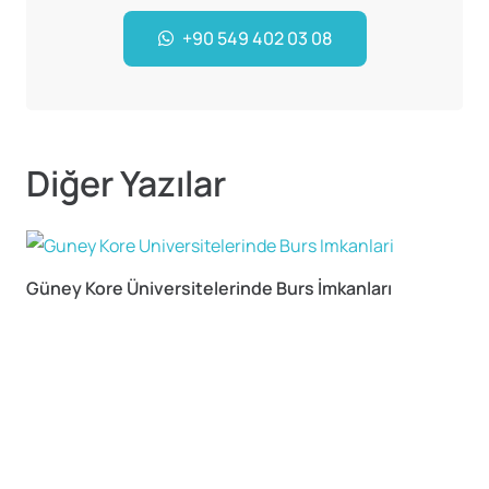
+90 549 402 03 08
Diğer Yazılar
Güney Kore Üniversitelerinde Burs İmkanları
A