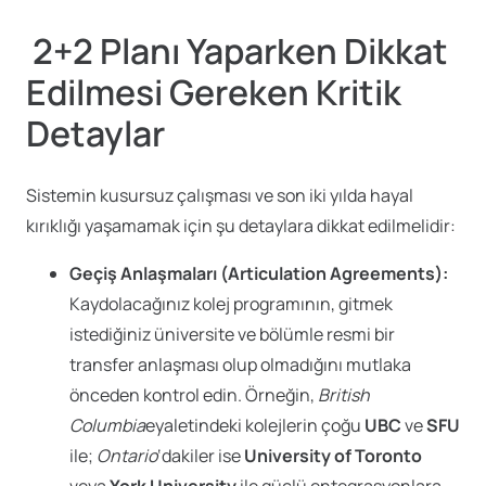
2+2 Planı Yaparken Dikkat
Edilmesi Gereken Kritik
Detaylar
Sistemin kusursuz çalışması ve son iki yılda hayal
kırıklığı yaşamamak için şu detaylara dikkat edilmelidir:
Geçiş Anlaşmaları (Articulation Agreements):
Kaydolacağınız kolej programının, gitmek
istediğiniz üniversite ve bölümle resmi bir
transfer anlaşması olup olmadığını mutlaka
önceden kontrol edin. Örneğin,
British
Columbia
eyaletindeki kolejlerin çoğu
UBC
ve
SFU
ile;
Ontario
‘dakiler ise
University of Toronto
veya
York University
ile güçlü entegrasyonlara