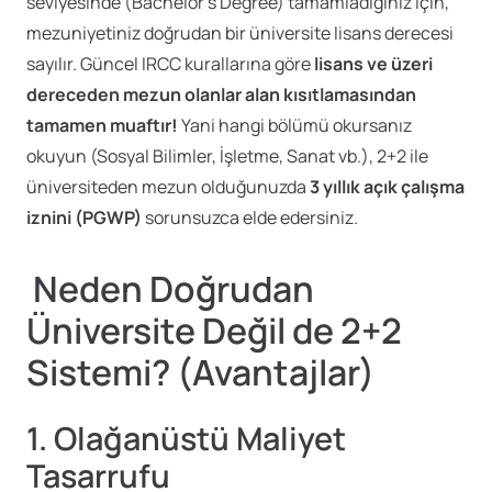
seviyesinde (Bachelor’s Degree) tamamladığınız için,
mezuniyetiniz doğrudan bir üniversite lisans derecesi
sayılır. Güncel IRCC kurallarına göre
lisans ve üzeri
dereceden mezun olanlar alan kısıtlamasından
tamamen muaftır!
Yani hangi bölümü okursanız
okuyun (Sosyal Bilimler, İşletme, Sanat vb.), 2+2 ile
üniversiteden mezun olduğunuzda
3 yıllık açık çalışma
iznini (PGWP)
sorunsuzca elde edersiniz.
Neden Doğrudan
Üniversite Değil de 2+2
Sistemi? (Avantajlar)
1. Olağanüstü Maliyet
Tasarrufu