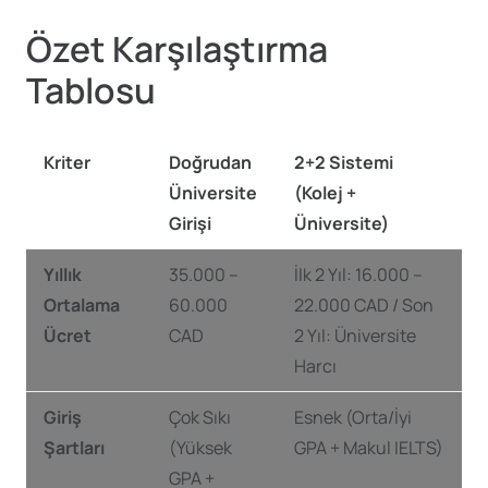
Özet Karşılaştırma
Tablosu
Kriter
Doğrudan
2+2 Sistemi
Üniversite
(Kolej +
Girişi
Üniversite)
Yıllık
35.000 –
İlk 2 Yıl: 16.000 –
Ortalama
60.000
22.000 CAD / Son
Ücret
CAD
2 Yıl: Üniversite
Harcı
Giriş
Çok Sıkı
Esnek (Orta/İyi
Şartları
(Yüksek
GPA + Makul IELTS)
GPA +