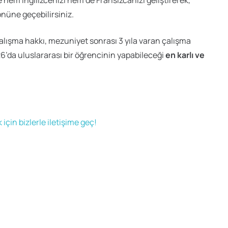
e hem İngilizcenizi hem de Fransızcanızı geliştirerek,
önüne geçebilirsiniz.
 çalışma hakkı, mezuniyet sonrası 3 yıla varan çalışma
26’da uluslararası bir öğrencinin yapabileceği
en karlı ve
için bizlerle iletişime geç!