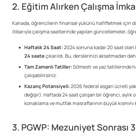
2. Eğitim Alırken Çalışma İmkan
Kanada, öğrencilerin finansal yükünü hafifletmek için d
itibarıyla çalışma saatlerinde yapılan güncellemeler, öğr
Haftalık 24 Saat:
2024 sonuna kadar 20 saat olan ka
24 saate
çıkarıldı. Bu, derslerinizi aksatmadan dah
Tam Zamanlı Tatiller:
Sömestr ve yaz tatillerinde h
çalışabilirsiniz.
Kazanç Potansiyeli:
2026 federal asgari ücreti ya
değişir). Haftada 24 saat çalışan bir öğrenci, aylık
konaklama ve mutfak masraflarının büyük kısmını ke
3. PGWP: Mezuniyet Sonrası 3 