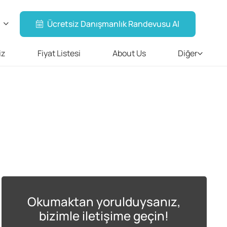
Ücretsiz Danışmanlık Randevusu Al
iz
Fiyat Listesi
About Us
Diğer
Okumaktan yorulduysanız,
bizimle iletişime geçin!