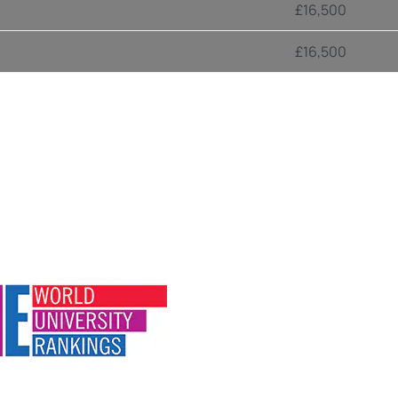
£16,500
£16,500