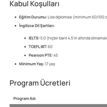
Kabul Koşulları
Eğitim Durumu:
Lise diploması (minimum 60/100 
İngilizce Dil Şartları:
IELTS:
5.0 (hiçbir bant 4.5’in altında olmamal
TOEFL iBT:
60
Pearson PTE:
45
Minimum Yaş:
17 yaş
Program Ücretleri
Program Adı