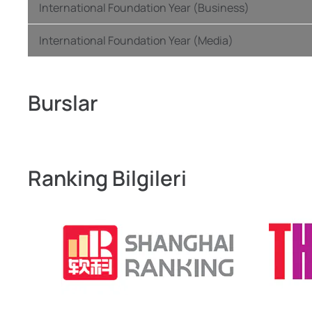
International Foundation Year (Business)
International Foundation Year (Media)
Burslar
Ranking Bilgileri