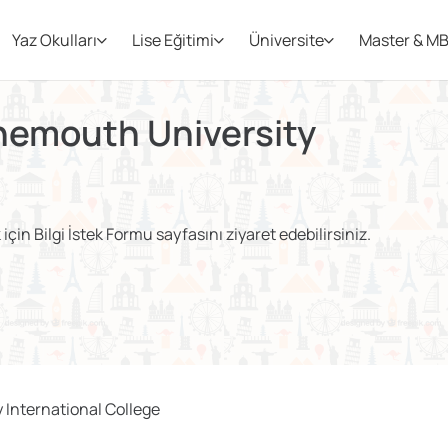
Yaz Okulları
Lise Eğitimi
Üniversite
Master & M
nemouth University
çin Bilgi İstek Formu sayfasını ziyaret edebilirsiniz.
International College