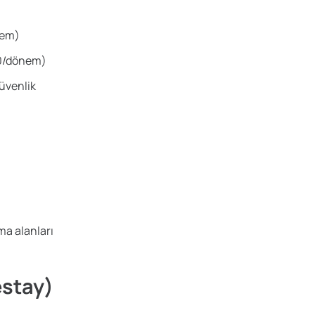
nem)
60/dönem)
güvenlik
ma alanları
estay)