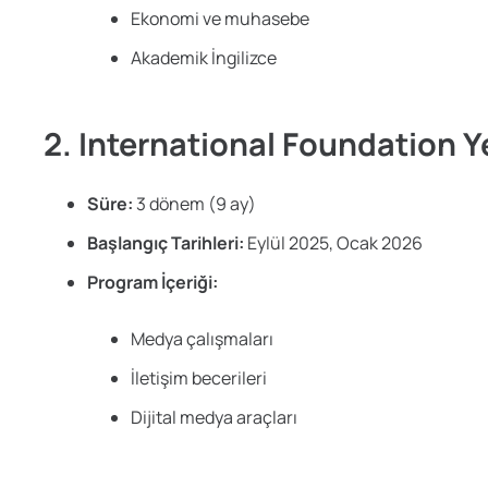
Ekonomi ve muhasebe
Akademik İngilizce
2. International Foundation
Süre:
3 dönem (9 ay)
Başlangıç Tarihleri:
Eylül 2025, Ocak 2026
Program İçeriği:
Medya çalışmaları
İletişim becerileri
Dijital medya araçları