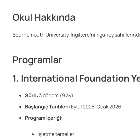
Okul Hakkında
Bournemouth University, İngiltere’nin güney sahillerinde 
Programlar
1. International Foundation Y
Süre:
3 dönem (9 ay)
Başlangıç Tarihleri:
Eylül 2025, Ocak 2026
Program İçeriği:
İşletme temelleri