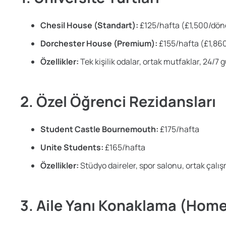
Chesil House (Standart):
£125/hafta (£1,500/dö
Dorchester House (Premium):
£155/hafta (£1,8
Özellikler:
Tek kişilik odalar, ortak mutfaklar, 24/7 
2. Özel Öğrenci Rezidansları
Student Castle Bournemouth:
£175/hafta
Unite Students:
£165/hafta
Özellikler:
Stüdyo daireler, spor salonu, ortak çalış
3. Aile Yanı Konaklama (Hom