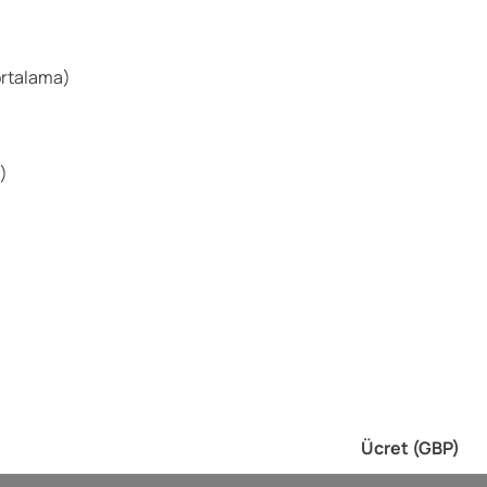
ortalama)
ı)
Ücret (GBP)