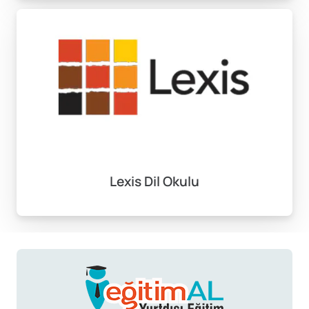
alfabeden temel ifadelere kadar geniş bir yelpazeyi
kapsar. Kursun başlangıcında Korece alfabesi (Hangul)
öğretilir, ardından bu alfabeyi kullanarak temel ifadeler
oluşturma becerisi geliştirilir. Bu durum, sizin için
Korece okuma ve yazma yeteneğinizi artıracak bir
süreçtir.
Günlük iletişim becerileri kazanımında, sosyal etkileşim
için gerekli olan selamlaşmalar, tanışma ifadeleri ve
Lexis Dil Okulu
basit sorular gibi konular ele alınır. Kısa süre içinde bu
kurs sayesinde, Korece temel cümleleri oluşturarak
basit iletişim kurma yeteneğine sahip olabilirsiniz. Bu,
Korece konuşan kişilerle rahatça anlaşabilmenizi
sağlar.
Uzaktan Eğitim Avantajları