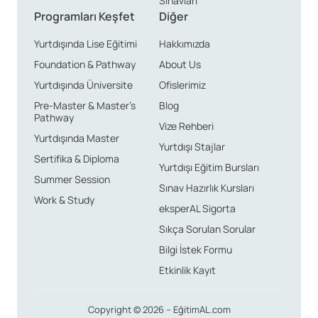
Sınavları
Kurs Sonunda Elde
Programları Keşfet
Diğer
Edilecek Belgeler
Yurtdışında Lise Eğitimi
Hakkımızda
Foundation & Pathway
About Us
Kurs bitiminde elde edeceğiniz belgeler, sizin için çok
Yurtdışında Üniversite
Ofislerimiz
önemlidir. Temel Korece kursunun sonunda katılım
Pre-Master & Master’s
Blog
Pathway
belgesi almanız mümkün olacaktır. Bu belge, Korece
Vize Rehberi
dilini öğrendiğinizi ve belirli bir düzeye ulaştığınızı
Yurtdışında Master
Yurtdışı Stajlar
gösteren resmi bir dokümandır.
Sertifika & Diploma
Yurtdışı Eğitim Bursları
Summer Session
Sınav Hazırlık Kursları
Kurs içeriğini başarıyla tamamlayan bireyler, iş
Work & Study
eksperAL Sigorta
yaşamlarında da önemli avantajlar elde ederler.
Özellikle uluslararası firmalar veya Kore ile iş ilişkileri
Sıkça Sorulan Sorular
olan şirketlerde çalışmak isteyenlerin, bu tür belgeleri
Bilgi İstek Formu
bulundurması avantaj sağlar. Sertifikalar, kariyerinizde
Etkinlik Kayıt
bir adım öne çıkmanızı sağlarken, öz geçmişinizde de
önemli bir yer tutar.
Copyright © 2026 – EğitimAL.com