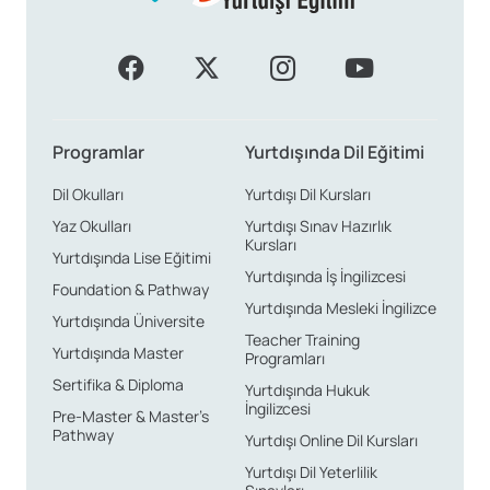
Uzaktan eğitim, Korece öğrenme sürecinde sağladığı
esneklikle önemli avantajlar sunar. Eğitimlere katılım
için belirli bir mekâna veya zamana bağımlı kalmadan,
istediğiniz zaman ve yerde derslerinizi takip
Programlar
Yurtdışında Dil Eğitimi
edebilirsiniz. Bu durum, özellikle yoğun programlara
Dil Okulları
Yurtdışı Dil Kursları
sahip bireyler için büyük bir kolaylık sağlar.
Yaz Okulları
Yurtdışı Sınav Hazırlık
Kursları
Kendi hızında ilerleme, uzaktan eğitimin sunduğu bir
Yurtdışında Lise Eğitimi
Yurtdışında İş İngilizcesi
diğer avantajdır. Kurs içeriğini kendi takviminize uygun
Foundation & Pathway
Yurtdışında Mesleki İngilizce
bir şekilde planlayarak, öğrenme sürecinizi daha etkili
Yurtdışında Üniversite
Teacher Training
hale getirebilirsiniz. Gerekirse bazı dersleri tekrar
Yurtdışında Master
Programları
izleyerek, zorlandığınız konuları pekiştirme imkânına
Sertifika & Diploma
Yurtdışında Hukuk
sahip olursunuz. Bu durum, dil öğrenme sürecinizi
İngilizcesi
Pre-Master & Master’s
Pathway
daha keyifli ve etkili kılacaktır.
Yurtdışı Online Dil Kursları
Yurtdışı Dil Yeterlilik