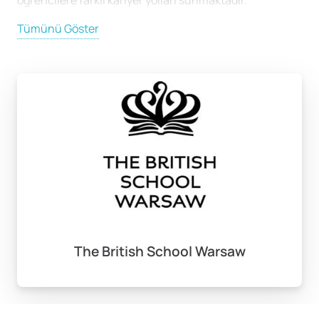
öğrencilere farklı kariyer yolları sunmaktadır.
Tümünü Göster
Lise Türleri ve Programları
Polonya’da liseler genel olarak üç ana kategoriye
ayrılmaktadır:
Lise (Liceum Ogólnokształcące)
: 4 yıl süren bu
program, öğrencileri üniversiteye hazırlamaya
odaklanır ve herhangi bir mesleki eğitim sunmaz.
Meslek Lisesi (Zasadnicza Szkoła Zawodowa)
:
Genellikle 3 yıl süren bu tür, öğrencilere mesleki
yeterlilik kazandırmayı hedefler ve mezuniyet
The British School Warsaw
sonrası iş hayatına atılmalarına olanak tanır.
Teknik Lise (Technikum)
: 5 yıl süren bu
program, hem mesleki eğitim vermekte hem de