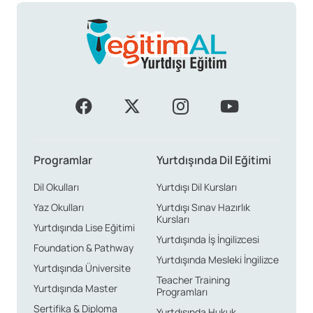
üniversiteye giriş hakkı sağlamaktadır.
Öğrenciler, mezuniyetlerinde mesleki yeterlilik
belgelerine sahip olurlar.
Öğrenciler İçin Fırsatlar ve
Seçimler
Polonya’daki lise eğitim sistemi, öğrencilere kapsamlı
Programlar
Yurtdışında Dil Eğitimi
bir müfredat sunmakta ve çeşitli etnik kökenlerden
Dil Okulları
Yurtdışı Dil Kursları
gelen öğrencilere açık bir ortam sağlamaktadır. Bu
Yaz Okulları
Yurtdışı Sınav Hazırlık
sayede, öğrenciler kariyer hedeflerine uygun
Kursları
Yurtdışında Lise Eğitimi
programları seçme fırsatına sahip olmaktadırlar.
Yurtdışında İş İngilizcesi
Foundation & Pathway
Yurtdışında Mesleki İngilizce
Yurtdışında Üniversite
Lise Başvurularında Dikkat
Teacher Training
Yurtdışında Master
Programları
Edilmesi Gerekenler
Sertifika & Diploma
Yurtdışında Hukuk