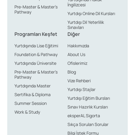
İngilizcesi
Pre-Master & Master’s
Pathway
Başvuru Tarihleri ve Kuralları
Yurtdışı Online Dil Kursları
Yurtdışı Dil Yeterlilik
Sınavları
Polonya’da liselere başvuru tarihleri her yıl değişiklik
Programları Keşfet
Diğer
göstermektedir ve genellikle Nisan veya Mayıs
Yurtdışında Lise Eğitimi
Hakkımızda
aylarında yapılmaktadır. Başvuru sürecinin ayrıntıları,
Foundation & Pathway
About Us
başvurmayı düşündüğünüz okulun web sitesinde
Yurtdışında Üniversite
Ofislerimiz
detaylı bir şekilde yer almaktadır. Detaylı bilgi için
Pre-Master & Master’s
Blog
ofislerimizle de iletişime geçebilirsiniz.
Pathway
Vize Rehberi
Yurtdışında Master
Yurtdışı Stajlar
Gerekli Belgeler ve Dil
Sertifika & Diploma
Yurtdışı Eğitim Bursları
Yeterliliği
Summer Session
Sınav Hazırlık Kursları
Work & Study
eksperAL Sigorta
Liselere başvurmak için öncelikle ilköğretim veya
Sıkça Sorulan Sorular
ortaokul diplomasına sahip olmak gerekmektedir.
Bilgi İstek Formu