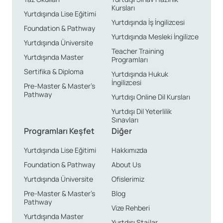
Kursları
Yurtdışında Lise Eğitimi
Yurtdışında İş İngilizcesi
Foundation & Pathway
Yurtdışında Mesleki İngilizce
Yurtdışında Üniversite
Teacher Training
Yurtdışında Master
Programları
Sertifika & Diploma
Yurtdışında Hukuk
İngilizcesi
Pre-Master & Master’s
Pathway
Yurtdışı Online Dil Kursları
Yurtdışı Dil Yeterlilik
Sınavları
Programları Keşfet
Diğer
Yurtdışında Lise Eğitimi
Hakkımızda
Foundation & Pathway
About Us
Yurtdışında Üniversite
Ofislerimiz
Pre-Master & Master’s
Blog
Pathway
Vize Rehberi
Yurtdışında Master
Yurtdışı Stajlar