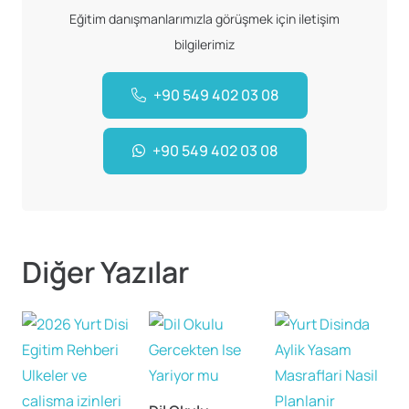
Eğitim danışmanlarımızla görüşmek için iletişim
bilgilerimiz
+90 549 402 03 08
+90 549 402 03 08
Diğer Yazılar
Y
İ