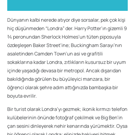
Dünyanın kalbi nerede atıyor diye sorsalar, pek çok kişi
hiç düşünmeden “Londra” der. Harry Potter’ın gizemli 9
¾ peronundan Sherlock Holmes’un tüten piposuyla
özdeşleşen Baker Street’ine; Buckingham Sarayı’nın
asaletinden Camden Town’un asi ve grafitili
sokaklarına kadar Londra, zıtlıkların kusursuz bir uyum
içinde yaşadığı devasa bir metropol. Ancak dışarıdan
bakıldığında görülen bu büyüleyici manzara, bir
öğrenci olarak şehre adım attığınızda bambaşka bir
boyuta evrilir.
Bir turist olarak Londra’yı gezmek; ikonik kırmızı telefon
kulübelerinin önünde fotoğraf çekilmek ve Big Ben’in
çan sesini dinleyerek nehir kenarında yürümektir. Oysa
bir öğrenci olarak Londra; elinizde bakiyesi bitmek