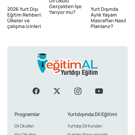
Dil Okulu
T
Gerçekten İşe
2026 Yurt Dışı
Yurt Dışında
Yarıyor mu?
Eğitim Rehberi:
Aylık Yaşam
Ülkeler ve
Masrafları Nasıl
çalışma izinleri
Planlanır?
Programlar
Yurtdışında Dil Eğitimi
Dil Okulları
Yurtdışı Dil Kursları
Yaz Okulları
Yurtdışı Sınav Hazırlık