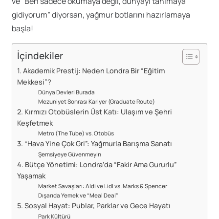
ve “Ben sadece okumaya değil, dünyayı tanımaya
gidiyorum” diyorsan, yağmur botlarını hazırlamaya
başla!
İçindekiler
1. Akademik Prestij: Neden Londra Bir “Eğitim
Mekkesi”?
Dünya Devleri Burada
Mezuniyet Sonrası Kariyer (Graduate Route)
2. Kırmızı Otobüslerin Üst Katı: Ulaşım ve Şehri
Keşfetmek
Metro (The Tube) vs. Otobüs
3. “Hava Yine Çok Gri”: Yağmurla Barışma Sanatı
Şemsiyeye Güvenmeyin
4. Bütçe Yönetimi: Londra’da “Fakir Ama Gururlu”
Yaşamak
Market Savaşları: Aldi ve Lidl vs. Marks & Spencer
Dışarıda Yemek ve “Meal Deal”
5. Sosyal Hayat: Publar, Parklar ve Gece Hayatı
Park Kültürü