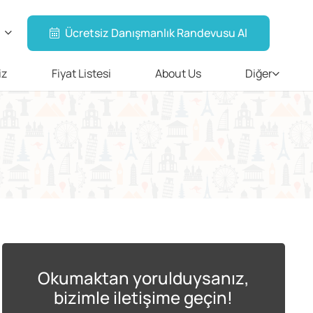
Ücretsiz Danışmanlık Randevusu Al
iz
Fiyat Listesi
About Us
Diğer
Okumaktan yorulduysanız,
bizimle iletişime geçin!