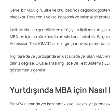
Genel bir MBA için, ülke ve okul bazında değişiklik göster
olacaktır. Dereceniz yoksa, kapsamlı ve istisnai bir profe
İşletme okulları genellikle en az üç yıllık ilgili mezuniye
MBA’leri için bu süre beş ila on yıla kadar çıkabilir. Bi
Admission Test (GMAT) gibi bir giriş sınavına girmeniz ist
İngiltere’de ve yurtdışında en üst sırada yer alan MBA’leri
diliniz değilse, Uluslararası İngilizce Dil Test Sistemi (IEL
göstermeniz gerekir.
Yurtdışında MBA için Nasıl 
Bir MBA alanında yer kazanmak, özellikle en iyi işletme o