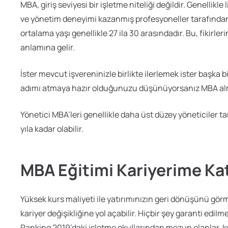
MBA, giriş seviyesi bir işletme niteliği değildir. Genellik
ve yönetim deneyimi kazanmış profesyoneller tarafından 
ortalama yaşı genellikle 27 ila 30 arasındadır. Bu, fikirler
anlamına gelir.
İster mevcut işvereninizle birlikte ilerlemek ister başka b
adımı atmaya hazır olduğunuzu düşünüyorsanız MBA a
Yönetici MBA’leri genellikle daha üst düzey yöneticiler t
yıla kadar olabilir.
MBA Eğitimi Kariyerime Kat
Yüksek kurs maliyeti ile yatırımınızın geri dönüşünü görm
kariyer değişikliğine yol açabilir. Hiçbir şey garanti ed
Ranking 2019’daki işletme okullarından mezun olanlar 