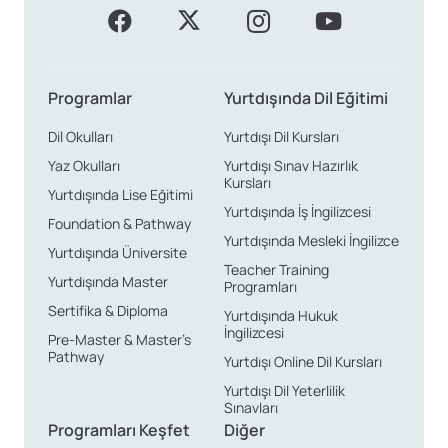
Programlar
Yurtdışında Dil Eğitimi
Dil Okulları
Yurtdışı Dil Kursları
Yaz Okulları
Yurtdışı Sınav Hazırlık
Kursları
Yurtdışında Lise Eğitimi
Yurtdışında İş İngilizcesi
Foundation & Pathway
Yurtdışında Mesleki İngilizce
Yurtdışında Üniversite
Teacher Training
Yurtdışında Master
Programları
Sertifika & Diploma
Yurtdışında Hukuk
İngilizcesi
Pre-Master & Master’s
Pathway
Yurtdışı Online Dil Kursları
Yurtdışı Dil Yeterlilik
Sınavları
Programları Keşfet
Diğer