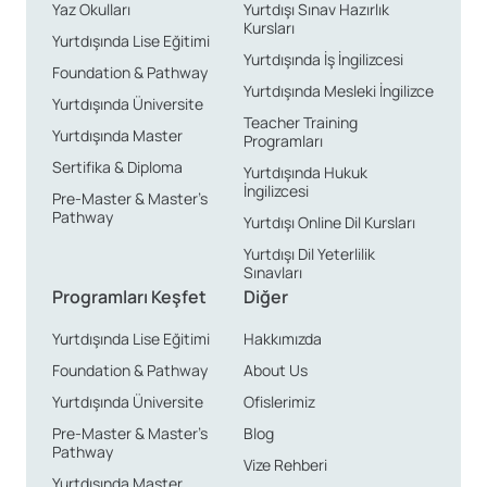
Yaz Okulları
Yurtdışı Sınav Hazırlık
Kursları
Yurtdışında Lise Eğitimi
Yurtdışında İş İngilizcesi
Foundation & Pathway
Yurtdışında Mesleki İngilizce
Yurtdışında Üniversite
Teacher Training
Yurtdışında Master
Programları
Sertifika & Diploma
Yurtdışında Hukuk
İngilizcesi
Pre-Master & Master’s
Pathway
Yurtdışı Online Dil Kursları
Yurtdışı Dil Yeterlilik
Sınavları
Programları Keşfet
Diğer
Yurtdışında Lise Eğitimi
Hakkımızda
Foundation & Pathway
About Us
Yurtdışında Üniversite
Ofislerimiz
Pre-Master & Master’s
Blog
Pathway
Vize Rehberi
Yurtdışında Master