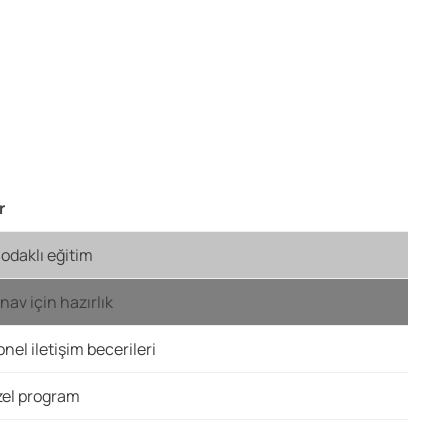
r
 odaklı eğitim
nav için hazırlık
nel iletişim becerileri
zel program