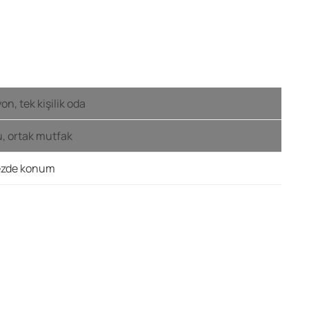
n, tek kişilik oda
, ortak mutfak
ezde konum