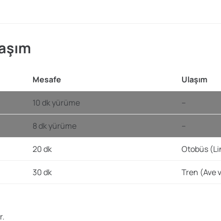
laşım
Mesafe
Ulaşım
10 dk yürüme
–
8 dk yürüme
–
20 dk
Otobüs (Li
30 dk
Tren (Ave 
r.