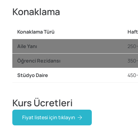
Konaklama
Konaklama Türü
Haft
Aile Yanı
250
Öğrenci Rezidansı
350
Stüdyo Daire
450
Kurs Ücretleri
Fiyat listesi için tıklayın