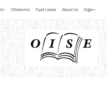
BA
Ofislerimiz
Fiyat Listesi
About Us
Diğer