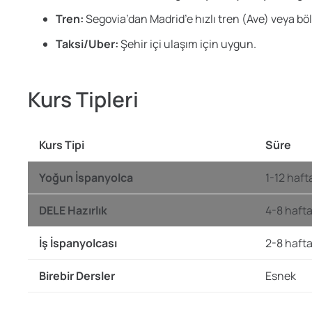
Tren:
Segovia’dan Madrid’e hızlı tren (Ave) veya böl
Taksi/Uber:
Şehir içi ulaşım için uygun.
Kurs Tipleri
Kurs Tipi
Süre
Yoğun İspanyolca
1-12 haft
DELE Hazırlık
4-8 haft
İş İspanyolcası
2-8 haft
Birebir Dersler
Esnek