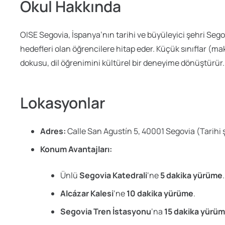
Okul Hakkında
OISE Segovia, İspanya’nın tarihi ve büyüleyici şehri Seg
hedefleri olan öğrencilere hitap eder. Küçük sınıflar (m
dokusu, dil öğrenimini kültürel bir deneyime dönüştürür.
Lokasyonlar
Adres:
Calle San Agustín 5, 40001 Segovia (Tarihi 
Konum Avantajları:
Ünlü
Segovia Katedrali
‘ne
5 dakika yürüme
.
Alcázar Kalesi
‘ne
10 dakika yürüme
.
Segovia Tren İstasyonu
‘na
15 dakika yürü