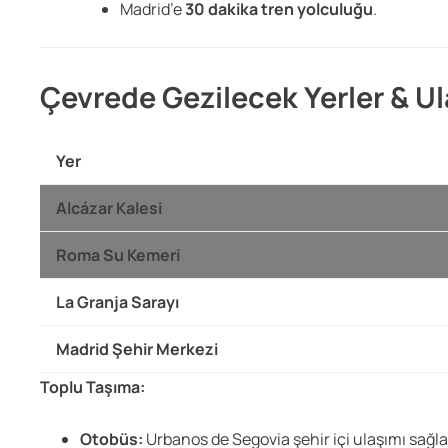
Madrid’e
30 dakika tren yolculuğu
.
Çevrede Gezilecek Yerler & U
Yer
Alcázar Kalesi
Roma Su Kemeri
La Granja Sarayı
Madrid Şehir Merkezi
Toplu Taşıma:
Otobüs:
Urbanos de Segovia şehir içi ulaşımı sağla