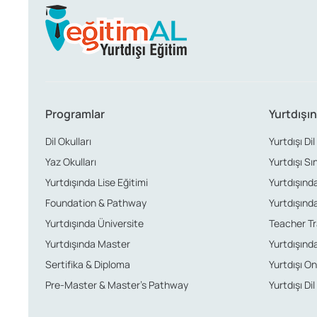
Programlar
Yurtdışın
Dil Okulları
Yurtdışı Dil
Yaz Okulları
Yurtdışı Sı
Yurtdışında Lise Eğitimi
Yurtdışında 
Foundation & Pathway
Yurtdışında
Yurtdışında Üniversite
Teacher Tr
Yurtdışında Master
Yurtdışında
Sertifika & Diploma
Yurtdışı Onl
Pre-Master & Master’s Pathway
Yurtdışı Dil