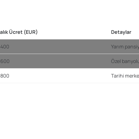
alık Ücret (EUR)
Detaylar
-400
Yarım pansiyo
-600
Özel banyolu
-800
Tarihi merk