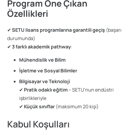
Program Öne Çıkan
Özellikleri
✔
SETU lisans programlarına garantili geçiş
(başarı
durumunda)
✔
3 farklı akademik pathway
:
Mühendislik ve Bilim
İşletme ve Sosyal Bilimler
Bilgisayar ve Teknoloji
✔
Pratik odaklı eğitim
– SETU’nun endüstri
işbirlikleriyle
✔
Küçük sınıflar
(maksimum 20 kişi)
Kabul Koşulları