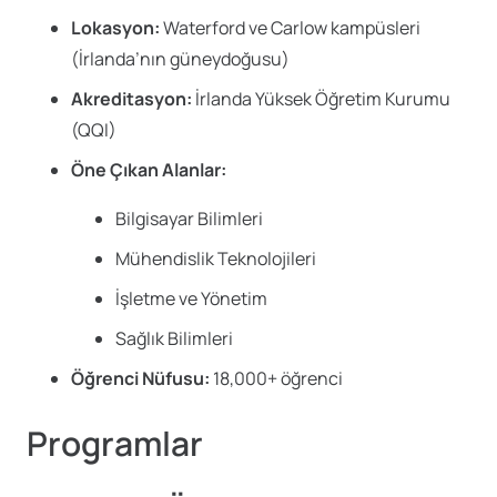
Lokasyon:
Waterford ve Carlow kampüsleri
(İrlanda’nın güneydoğusu)
Akreditasyon:
İrlanda Yüksek Öğretim Kurumu
(QQI)
Öne Çıkan Alanlar:
Bilgisayar Bilimleri
Mühendislik Teknolojileri
İşletme ve Yönetim
Sağlık Bilimleri
Öğrenci Nüfusu:
18,000+ öğrenci
Programlar