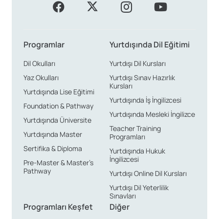
Programlar
Yurtdışında Dil Eğitimi
Dil Okulları
Yurtdışı Dil Kursları
Yaz Okulları
Yurtdışı Sınav Hazırlık
Kursları
Yurtdışında Lise Eğitimi
Yurtdışında İş İngilizcesi
Foundation & Pathway
Yurtdışında Mesleki İngilizce
Yurtdışında Üniversite
Teacher Training
Yurtdışında Master
Programları
Sertifika & Diploma
Yurtdışında Hukuk
İngilizcesi
Pre-Master & Master’s
Pathway
Yurtdışı Online Dil Kursları
Yurtdışı Dil Yeterlilik
Sınavları
Programları Keşfet
Diğer