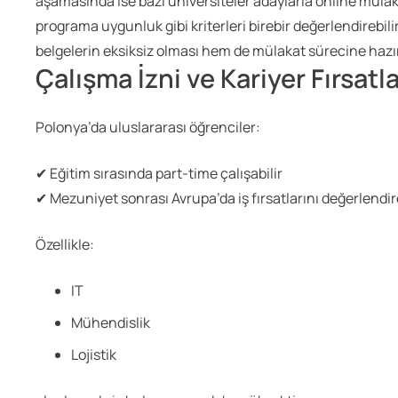
aşamasında ise bazı üniversiteler adaylarla online mülaka
programa uygunluk gibi kriterleri birebir değerlendirebi
belgelerin eksiksiz olması hem de mülakat sürecine hazı
Çalışma İzni ve Kariyer Fırsatla
Polonya’da uluslararası öğrenciler:
✔ Eğitim sırasında part-time çalışabilir
✔ Mezuniyet sonrası Avrupa’da iş fırsatlarını değerlendire
Özellikle:
IT
Mühendislik
Lojistik