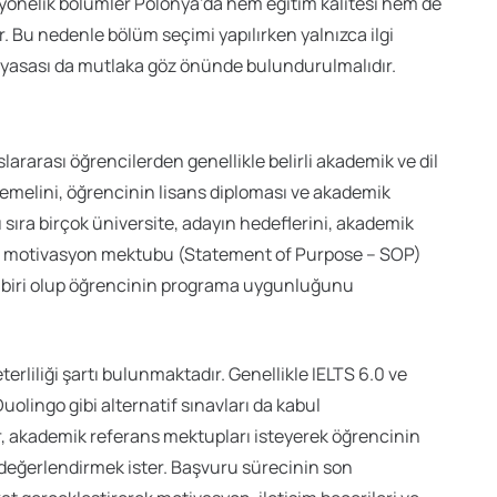
a yönelik bölümler Polonya’da hem eğitim kalitesi hem de
. Bu nedenle bölüm seçimi yapılırken yalnızca ilgi
 piyasası da mutlaka göz önünde bulundurulmalıdır.
rarası öğrencilerden genellikle belirli akademik ve dil
n temelini, öğrencinin lisans diploması ve akademik
sıra birçok üniversite, adayın hedeflerini, akademik
ı bir motivasyon mektubu (Statement of Purpose – SOP)
an biri olup öğrencinin programa uygunluğunu
terliliği şartı bulunmaktadır. Genellikle IELTS 6.0 ve
uolingo gibi alternatif sınavları da kabul
er, akademik referans mektupları isteyerek öğrencinin
değerlendirmek ister. Başvuru sürecinin son