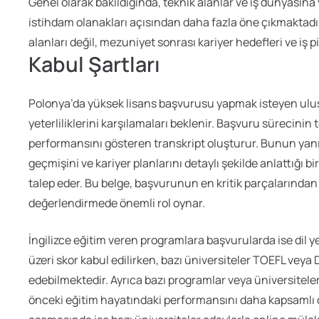
Genel olarak bakıldığında, teknik alanlar ve iş dünyasın
istihdam olanakları açısından daha fazla öne çıkmaktadır
alanları değil, mezuniyet sonrası kariyer hedefleri ve iş
Kabul Şartları
Polonya’da yüksek lisans başvurusu yapmak isteyen ulusla
yeterliliklerini karşılamaları beklenir. Başvuru sürecini
performansını gösteren transkript oluşturur. Bunun yanı 
geçmişini ve kariyer planlarını detaylı şekilde anlattığ
talep eder. Bu belge, başvurunun en kritik parçalarınd
değerlendirmede önemli rol oynar.
İngilizce eğitim veren programlara başvurularda ise dil ye
üzeri skor kabul edilirken, bazı üniversiteler TOEFL veya D
edebilmektedir. Ayrıca bazı programlar veya üniversitel
önceki eğitim hayatındaki performansını daha kapsamlı 