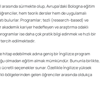
 yıl arasında sürmekte olup, Avrupa’daki Bologna eğitim
öğrenciler, hem teorik dersler hem de uygulamalı
satı bulurlar. Programlar; tezli (research-based) ve
lar akademik kariyer hedefleyen ve araştırma odaklı
rogramlar ise daha çok pratik bilgi edinmek ve hızlı bir
 tercih edilmektedir.
re hitap edebilmek adına geniş bir İngilizce program
uğu olmadan eğitim almak mümkündür. Bununla birlikte,
cretli seçenekler sunar. Özellikle İngilizce yüksek
klı bölgelerinden gelen öğrenciler arasında oldukça