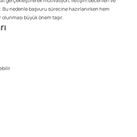
t gerçekleştirerek motivasyon, iletişim becerileri ve
lir. Bu nedenle başvuru sürecine hazırlanırken hem
r olunması büyük önem taşır.
rı
bilir