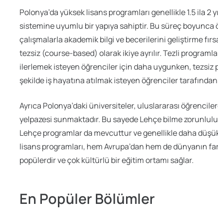
Polonya’da yüksek lisans programları genellikle 1.5 ila 2
sistemine uyumlu bir yapıya sahiptir. Bu süreç boyunca 
çalışmalarla akademik bilgi ve becerilerini geliştirme fır
tezsiz (course-based) olarak ikiye ayrılır. Tezli program
ilerlemek isteyen öğrenciler için daha uygunken, tezsiz p
şekilde iş hayatına atılmak isteyen öğrenciler tarafından
Ayrıca Polonya’daki üniversiteler, uluslararası öğrencile
yelpazesi sunmaktadır. Bu sayede Lehçe bilme zorunlul
Lehçe programlar da mevcuttur ve genellikle daha düşük ü
lisans programları, hem Avrupa’dan hem de dünyanın far
popülerdir ve çok kültürlü bir eğitim ortamı sağlar.
En Popüler Bölümler