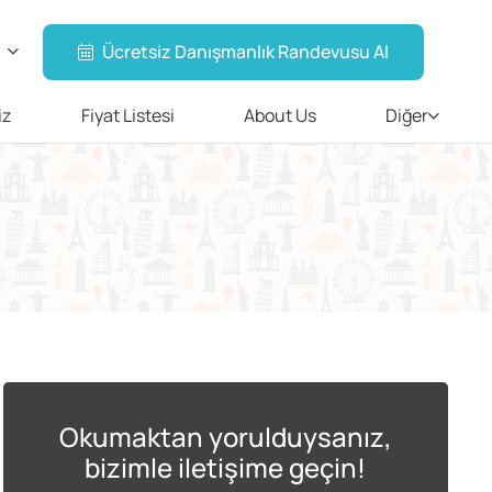
Ücretsiz Danışmanlık Randevusu Al
iz
Fiyat Listesi
About Us
Diğer
Okumaktan yorulduysanız,
bizimle iletişime geçin!