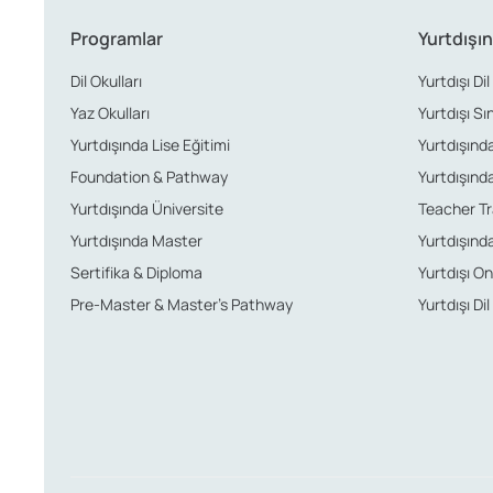
Programlar
Yurtdışın
Dil Okulları
Yurtdışı Dil
Yaz Okulları
Yurtdışı Sı
Yurtdışında Lise Eğitimi
Yurtdışında 
Foundation & Pathway
Yurtdışında
Yurtdışında Üniversite
Teacher Tr
Yurtdışında Master
Yurtdışında
Sertifika & Diploma
Yurtdışı Onl
Pre-Master & Master’s Pathway
Yurtdışı Dil