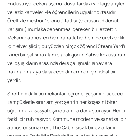
Endüstriyel dekorasyonu, duvarlardaki vintage afişleri
ve leziz kahveleriyle öğrencilerin uğrak noktasıdır.
Özellikle meşhur “cronut” tatlısı (croissant + donut
karışımı) mutlaka denenmesi gereken bir lezzettir.
Mekanın atmosferi hem rahatlatıcı hem de üretkenlik
için elverişlidir; bu yüzden birçok öğrenci Steam Yard’ı
ikinci bir çalışma alanı olarak görür. Kahve kokusunun
ve loş ışıkların arasında ders çalışmak, sınavlara
hazırlanmak ya da sadece dinlenmek için ideal bir
yerdir.
Sheffield’daki bu mekânlar, öğrenci yaşamını sadece
kampüslerle sınırlamıyor; şehrin her köşesini birer
öğrenme ve sosyalleşme alanına dönüştürüyor. Her biri
farklı bir ruh taşıyor: Kommune modern ve sanatsal bir
atmosfer sunarken, The Cabin sıcak bir ev ortamı
yaratıyor; Endcliffe Park doğayla iç içe bir sessizlik