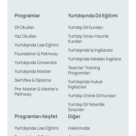
Programlar
Yurtdışında Dil Eğitimi
Dil Okulları
Yurtdışı Dil Kursları
Yaz Okulları
Yurtdışı Sınav Hazırlık
Kursları
Yurtdışında Lise Eğitimi
Yurtdışında İş İngilizcesi
Foundation & Pathway
Yurtdışında Mesleki İngilizce
Yurtdışında Üniversite
Teacher Training
Yurtdışında Master
Programları
Sertifika & Diploma
Yurtdışında Hukuk
İngilizcesi
Pre-Master & Master’s
Pathway
Yurtdışı Online Dil Kursları
Yurtdışı Dil Yeterlilik
Sınavları
Programları Keşfet
Diğer
Yurtdışında Lise Eğitimi
Hakkımızda