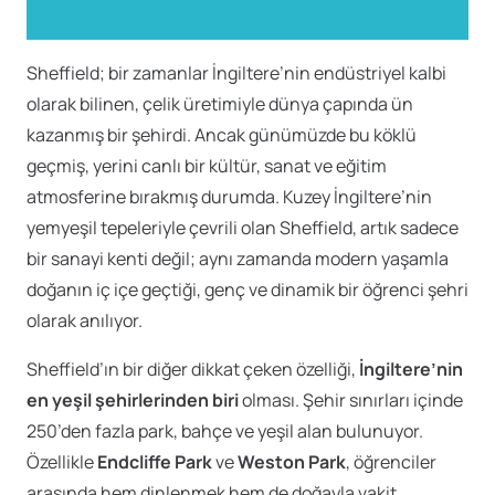
Sheffield; bir zamanlar İngiltere’nin endüstriyel kalbi
olarak bilinen, çelik üretimiyle dünya çapında ün
kazanmış bir şehirdi. Ancak günümüzde bu köklü
geçmiş, yerini canlı bir kültür, sanat ve eğitim
atmosferine bırakmış durumda. Kuzey İngiltere’nin
yemyeşil tepeleriyle çevrili olan Sheffield, artık sadece
bir sanayi kenti değil; aynı zamanda modern yaşamla
doğanın iç içe geçtiği, genç ve dinamik bir öğrenci şehri
olarak anılıyor.
Sheffield’ın bir diğer dikkat çeken özelliği,
İngiltere’nin
en yeşil şehirlerinden biri
olması. Şehir sınırları içinde
250’den fazla park, bahçe ve yeşil alan bulunuyor.
Özellikle
Endcliffe Park
ve
Weston Park
, öğrenciler
arasında hem dinlenmek hem de doğayla vakit