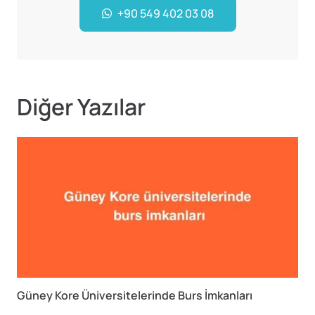
+90 549 402 03 08
Diğer Yazılar
Güney Kore Üniversitelerinde Burs İmkanları
A
A