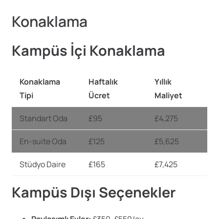
Konaklama
Kampüs İçi Konaklama
Konaklama
Haftalık
Yıllık
Tipi
Ücret
Maliyet
Standart Oda
£95
£4,275
En-suite Oda
£125
£5,625
Stüdyo Daire
£165
£7,425
Kampüs Dışı Seçenekler
Paylaşımlı Evler:
£350-£550/ay