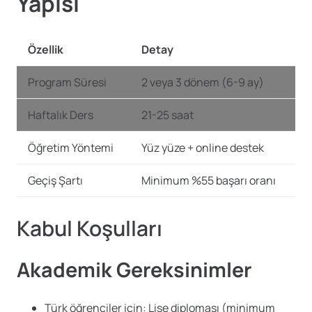
Yapısı
Özellik
Detay
Program Süresi
2 veya 3 dönem (6-9 ay)
Haftalık Ders
21-25 saat
Öğretim Yöntemi
Yüz yüze + online destek
Geçiş Şartı
Minimum %55 başarı oranı
Kabul Koşulları
Akademik Gereksinimler
Türk öğrenciler için: Lise diploması (minimum