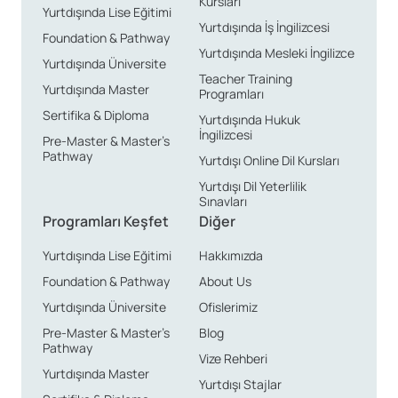
Kursları
Yurtdışında Lise Eğitimi
Yurtdışında İş İngilizcesi
Foundation & Pathway
Yurtdışında Mesleki İngilizce
Yurtdışında Üniversite
Teacher Training
Yurtdışında Master
Programları
Sertifika & Diploma
Yurtdışında Hukuk
İngilizcesi
Pre-Master & Master’s
Pathway
Yurtdışı Online Dil Kursları
Yurtdışı Dil Yeterlilik
Sınavları
Programları Keşfet
Diğer
Yurtdışında Lise Eğitimi
Hakkımızda
Foundation & Pathway
About Us
Yurtdışında Üniversite
Ofislerimiz
Pre-Master & Master’s
Blog
Pathway
Vize Rehberi
Yurtdışında Master
Yurtdışı Stajlar