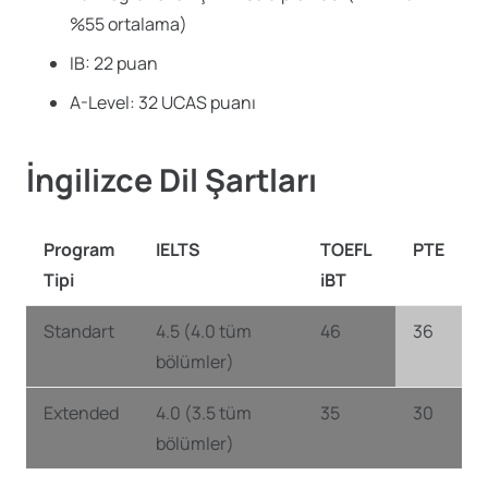
%55 ortalama)
IB: 22 puan
A-Level: 32 UCAS puanı
İngilizce Dil Şartları
Program
IELTS
TOEFL
PTE
Tipi
iBT
Standart
4.5 (4.0 tüm
46
36
bölümler)
Extended
4.0 (3.5 tüm
35
30
bölümler)