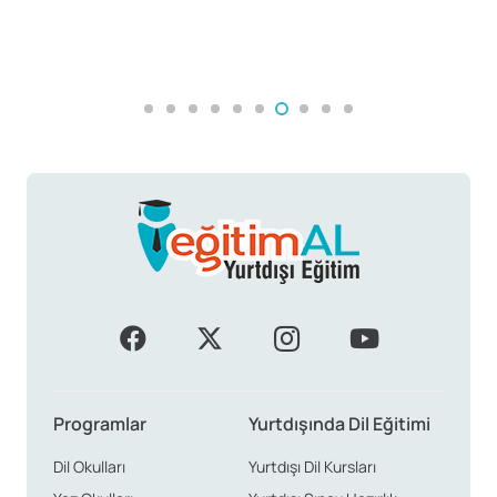
Yurtdışında Lisans Tamamlama
A
Programlar
Yurtdışında Dil Eğitimi
Dil Okulları
Yurtdışı Dil Kursları