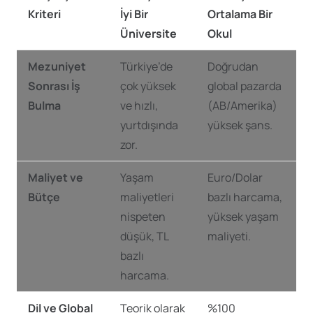
Kriteri
İyi Bir
Ortalama Bir
Üniversite
Okul
Mezuniyet
Türkiye’de
Doğrudan
Sonrası İş
çok yüksek
global pazarda
Bulma
ve hızlı,
(AB/Amerika)
yurtdışında
yüksek şans.
zor.
Maliyet ve
Yaşam
Euro/Dolar
Bütçe
maliyetleri
bazlı harcama,
nispeten
yüksek yaşam
düşük, TL
maliyeti.
bazlı
harcama.
Dil ve Global
Teorik olarak
%100