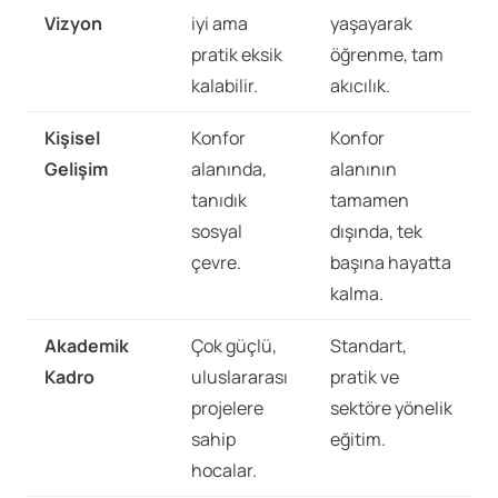
Vizyon
iyi ama
yaşayarak
pratik eksik
öğrenme, tam
kalabilir.
akıcılık.
Kişisel
Konfor
Konfor
Gelişim
alanında,
alanının
tanıdık
tamamen
sosyal
dışında, tek
çevre.
başına hayatta
kalma.
Akademik
Çok güçlü,
Standart,
Kadro
uluslararası
pratik ve
projelere
sektöre yönelik
sahip
eğitim.
hocalar.