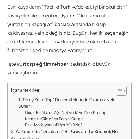
Eski kuşakların “Tabii ki Türkiye’de kal, iyi bir okul bitir”
tavsiyeleri ile sosyal medyanın “Ne olursa olsun
yurtdışına kapağı at” baskısı arasında sıkışıp
kaldıysanız, yalnız değilsiniz. Bugün, her iki seçeneğin
de artılarını, eksilerini ve kariyerinize olan etkilerini
filtresiz bir şekilde masaya yatırıyoruz.
İşte
yurtdışı eğitim rehberi
tadındaki o büyük
karşılaştırma!
İçindekiler
1. Türkiye’nin “Top” Üniversitelerinde Okumak Neler
Sunar?
Güçlü Bir Mezun Ağı (Network) ve Yerel Prestij
Kampüs Kültürü ve Sosyal Gelişim
Peki, Madalyonun Diğer Yüzü Ne?
2. Yurtdışında “Ortalama” Bir Üniversite Seçmek Ne
Anlama Gelir?