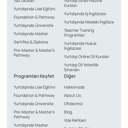
Yaz Okulları
Yurtdışı Sınav Hazırlık
Kursları
Yurtdışında Lise Eğitimi
Yurtdışında İş İngilizcesi
Foundation & Pathway
Yurtdışında Mesleki İngilizce
Yurtdışında Üniversite
Teacher Training
Yurtdışında Master
Programları
Sertifika & Diploma
Yurtdışında Hukuk
İngilizcesi
Pre-Master & Master’s
Pathway
Yurtdışı Online Dil Kursları
Yurtdışı Dil Yeterlilik
Sınavları
Programları Keşfet
Diğer
Yurtdışında Lise Eğitimi
Hakkımızda
Foundation & Pathway
About Us
Yurtdışında Üniversite
Ofislerimiz
Pre-Master & Master’s
Blog
Pathway
Vize Rehberi
Yurtdışında Master