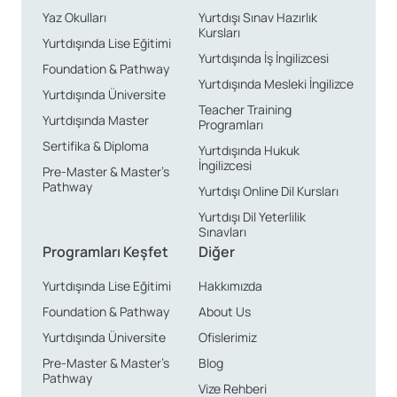
Yaz Okulları
Yurtdışı Sınav Hazırlık
Kursları
Yurtdışında Lise Eğitimi
Yurtdışında İş İngilizcesi
Foundation & Pathway
Yurtdışında Mesleki İngilizce
Yurtdışında Üniversite
Teacher Training
Yurtdışında Master
Programları
Sertifika & Diploma
Yurtdışında Hukuk
İngilizcesi
Pre-Master & Master’s
Pathway
Yurtdışı Online Dil Kursları
Yurtdışı Dil Yeterlilik
Sınavları
Programları Keşfet
Diğer
Yurtdışında Lise Eğitimi
Hakkımızda
Foundation & Pathway
About Us
Yurtdışında Üniversite
Ofislerimiz
Pre-Master & Master’s
Blog
Pathway
Vize Rehberi