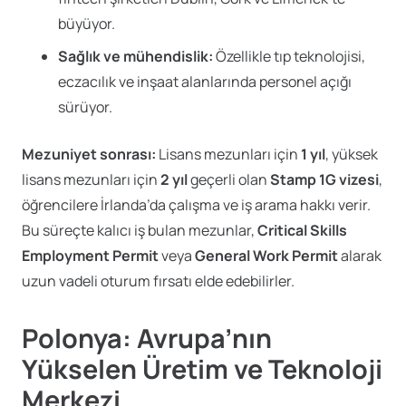
büyüyor.
Sağlık ve mühendislik:
Özellikle tıp teknolojisi,
eczacılık ve inşaat alanlarında personel açığı
sürüyor.
Mezuniyet sonrası:
Lisans mezunları için
1 yıl
, yüksek
lisans mezunları için
2 yıl
geçerli olan
Stamp 1G vizesi
,
öğrencilere İrlanda’da çalışma ve iş arama hakkı verir.
Bu süreçte kalıcı iş bulan mezunlar,
Critical Skills
Employment Permit
veya
General Work Permit
alarak
uzun vadeli oturum fırsatı elde edebilirler.
Polonya: Avrupa’nın
Yükselen Üretim ve Teknoloji
Merkezi