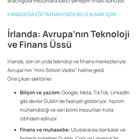
aracılığıyla mezunlara kalıcı yerleşim fırsatı sunuyor.
KANADA’DA EĞİTİM HAKKINDA BİLGİ ALMAK İÇİN!
İrlanda: Avrupa’nın Teknoloji
ve Finans Üssü
İrlanda, son on yılda teknoloji ve finans merkezleriyle
Avrupa’nın “mini Silikon Vadisi” haline geldi.
Öne çıkan sektörler:
Bilişim ve yazılım:
Google, Meta, TikTok, LinkedIn
gibi devler Dublin’de faaliyet gösteriyor. Yazılım
mühendisliği ve veri bilimi mezunları hızla
istihdam ediliyor.
Finans ve muhasebe:
Uluslararası bankalar ve
fintech şirketleri Dublin, Cork ve Limerick’te