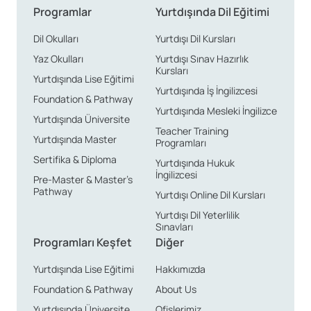
Programlar
Yurtdışında Dil Eğitimi
Dil Okulları
Yurtdışı Dil Kursları
Yaz Okulları
Yurtdışı Sınav Hazırlık
Kursları
Yurtdışında Lise Eğitimi
Yurtdışında İş İngilizcesi
Foundation & Pathway
Yurtdışında Mesleki İngilizce
Yurtdışında Üniversite
Teacher Training
Yurtdışında Master
Programları
Sertifika & Diploma
Yurtdışında Hukuk
İngilizcesi
Pre-Master & Master’s
Pathway
Yurtdışı Online Dil Kursları
Yurtdışı Dil Yeterlilik
Sınavları
Programları Keşfet
Diğer
Yurtdışında Lise Eğitimi
Hakkımızda
Foundation & Pathway
About Us
Yurtdışında Üniversite
Ofislerimiz