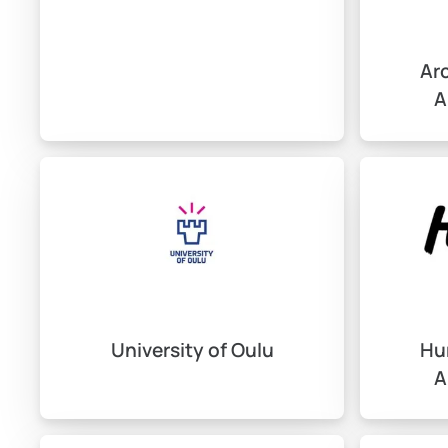
Finlandiya’da her üniversitenin kendi başvuru tarihleri 
tarihler, her yıl değişiklik gösterebilir. Başvuruların zama
Arc
A
Online başvuru yöntemleri
Birçok üniversite, başvuru işlemlerini online platformlar
Ayrıca, gerekli belgeleri tarayıp sisteme yüklemeniz gerek
Finlandiya’da Yaşam ve Sos
University of Oulu
Hu
Finlandiya’da eğitim alırken sosyal hayattan da fayda
A
Öğrenci konaklama seçenekle