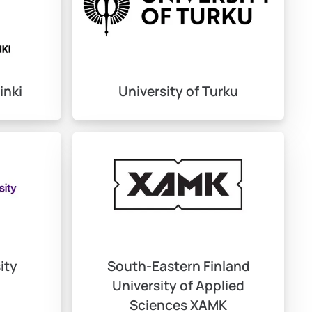
 önemlidir.
inki
University of Turku
l üniversitelerin ücretleri ise genellikle daha yüksektir.
k 12.000 Euro’dur.
ınızı düşürebilir. Özellikle, başvuru sırasında
ity
South-Eastern Finland
University of Applied
Sciences XAMK