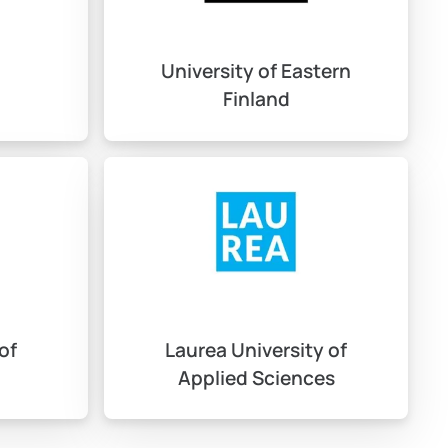
i 3 Kasım – 15 Ocak tarihleri arasında sürmektedir. Bu
University of Eastern
Finland
 web sitesi üzerinden online başvurunuzu yapabilirsiniz.
of
Laurea University of
Applied Sciences