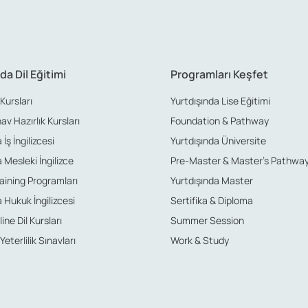
n Avantajları
kat çekmektedir.
da Dil Eğitimi
Programları Keşfet
 Kursları
Yurtdışında Lise Eğitimi
 standartlar
nav Hazırlık Kursları
Foundation & Pathway
İş İngilizcesi
Yurtdışında Üniversite
görmüş eğitim standartlarına sahiptir. Kaliteli eğitim sunan bu 
 Mesleki İngilizce
Pre-Master & Master’s Pathwa
aining Programları
Yurtdışında Master
 Hukuk İngilizcesi
Sertifika & Diploma
arı
ine Dil Kursları
Summer Session
 Yeterlilik Sınavları
Work & Study
 ve fonlama imkanları sunmaktadır. Bu sayede, akademik alanda k