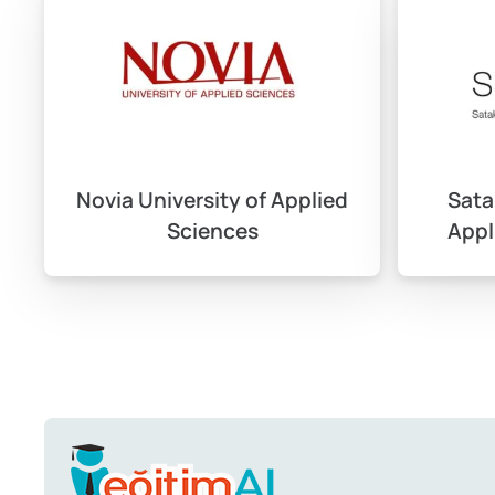
Finlandiya’da üniversite eğitimi alan öğrenciler genellikl
yanı konaklama gibi alternatif seçenekler de mevcuttur.
Sosyal hayat ve etkinlikler
Novia University of Applied
Sata
Sciences
Appl
Finlandiya, öğrencilere birçok sosyal etkinlik ve organiza
edinebilir ve sosyal hayatınıza renk katabilirsiniz.
Çalışma olanakları ve izinler
Finlandiya’da uluslararası öğrenciler, eğitim süresince b
kazanmanın iyi bir yoludur. Çalışma izinleri hakkında daha 