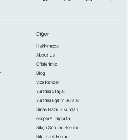
Diğer
Hakkımızda
About Us
Ofislerimiz
üniversitelerde çeşitli alanlarda eğitim almanın
y
Blog
Vize Rehberi
Yurtdışı Stajlar
Yurtdışı Eğitim Bursları
Sınav Hazırlık Kursları
eksperAL Sigorta
endinizi geliştirebilir ve yenilikçi projelere katkıda
Sıkça Sorulan Sorular
Bilgi İstek Formu