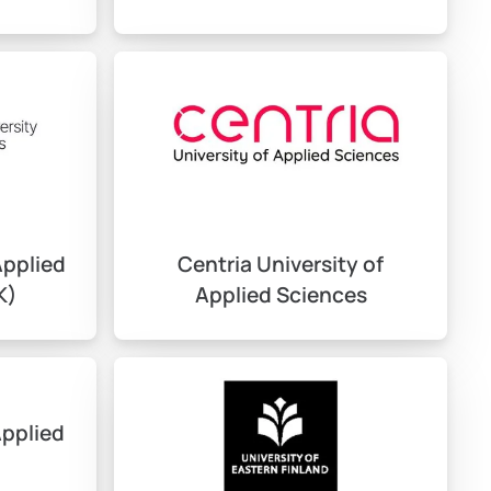
rak ortalama 1.200 – 2.000 Euro arasında bir bütçe
Applied
Centria University of
K)
Applied Sciences
araştırmalısınız. Ardından, evraklarınızı üniversitenin
Applied