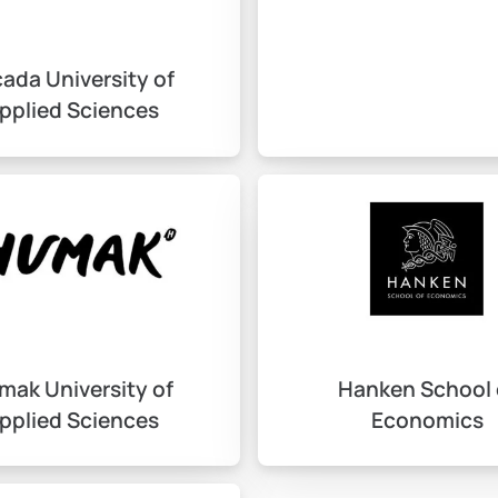
bulunmaktadır. Örneğin, Helsinki Üniversitesi’nin başvuru sürec
nında yapılması, kabul alma şansını artırır.
ada University of
pplied Sciences
 aracılığıyla kabul etmektedir. Bu nedenle, üniversitenin resmi
ebilir.
yal İmkanlar
mak University of
Hanken School 
lanmanız mümkündür.
pplied Sciences
Economics
ri