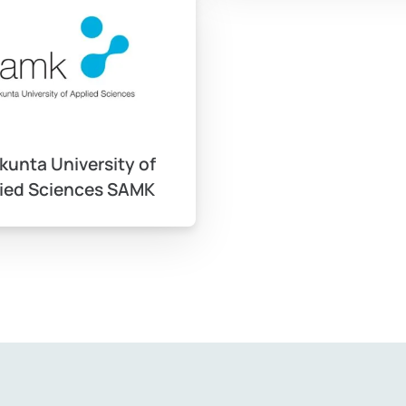
e üniversite yurtlarında konaklamaktadır. Bu yurtlar, öğrenciler
kunta University of
ied Sciences SAMK
syon fırsatı sunmaktadır. Üniversitelerde çeşitli kulüpler, etki
elirli koşullarla çalışma iznine sahip olabilirler. Bu, hem eğit
fazla bilgi için üniversitenizin uluslararası ofisine danışabilir