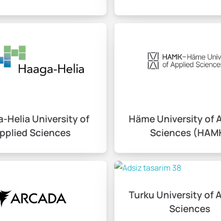
ünde bulundurulmalıdır. Öğrencilerin, aylık yaşam giderleri ola
e ve yaşam tarzınıza göre değişiklik gösterebilir.
z gerekmektedir.
-Helia University of
Häme University of 
pplied Sciences
Sciences (HAM
eri hazırlamalı ve hangi üniversitelerde eğitim alabileceğinizi 
elisiniz.
Turku University of 
hleri
Sciences