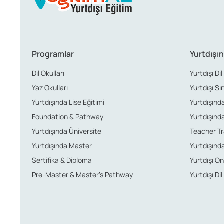
Finlandiya Eğitim Sistemini
Finlandiya, eğitime verdiği önem ile dünya genelinde dik
Programlar
Yurtdışın
Dil Okulları
Yurtdışı Dil
Kaliteli eğitim ve uluslararası
Yaz Okulları
Yurtdışı Sı
Yurtdışında Lise Eğitimi
Yurtdışında 
Finlandiya’daki üniversiteler, uluslararası alanda kabul 
Foundation & Pathway
Yurtdışında
avantajını yaşayabilirsiniz.
Yurtdışında Üniversite
Teacher Tr
Yurtdışında Master
Yurtdışında
Araştırma destekleri ve fırsatl
Sertifika & Diploma
Yurtdışı Onl
Pre-Master & Master’s Pathway
Yurtdışı Dil
Finlandiya üniversiteleri, öğrencilere araştırma projeleri
bulunabilirsiniz.